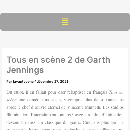
Aller
au
contenu
Menu
Tous en scène 2 de Garth
Jennings
Par
lavantscene
/
décembre 27, 2021
Du culot, il en fallait pour oser rebaptiser en français
Tous en
scène
une comédie musicale, y compris plus de soixante ans
après le chef d’œuvre éternel de Vincente Minnelli. Les studios
Illumination Entertainment ont osé avec un film d’animation
devenu lui aussi un classique du genre. Cinq ans plus tard, la
suite met la barre encore un peu plus haut, en accueillant parmi