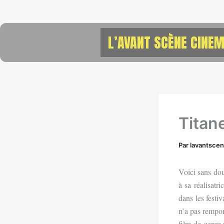
Aller
au
contenu
L’AVANT SCÈNE CINEM
Titan
Par
lavantsce
Voici sans do
à sa réalisatr
dans les festi
n’a pas rempo
film de genre 