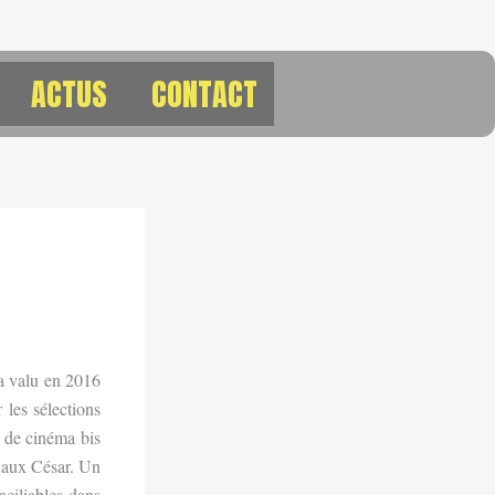
ACTUS
CONTACT
 valu en 2016
 les sélections
s de cinéma bis
 aux César. Un
nciliables dans