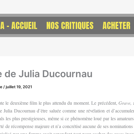
A – ACCUEIL
NOS CRITIQUES
ACHETER
e de Julia Ducournau
ne
/
juillet 19, 2021
ute le deuxième film le plus attendu du moment. Le précédent,
Grave,
a
ice Julia Ducournau d’être saluée comme une révélation et d’accumuler
vals les plus prestigieuses, même si ce phénomène loué par les amateur
rté de récompense majeure et n’a concrétisé aucune de ses nominations
réalisé par une femme avait cependant tout pour cocher des cases inco