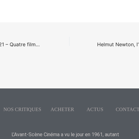
Actu dvd juin 2021 – Quatre films français récents
NOS CRITIQUES
ACHETER
ACTUS
CONTAC
L’Avant-Scène Cinéma a vu le jour en 1961, autant