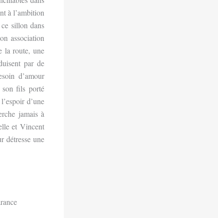
ent à l’ambition
ce sillon dans
on association
e la route, une
duisent par de
besoin d’amour
son fils porté
 l’espoir d’une
erche jamais à
lle
et
Vincent
ur détresse une
arance