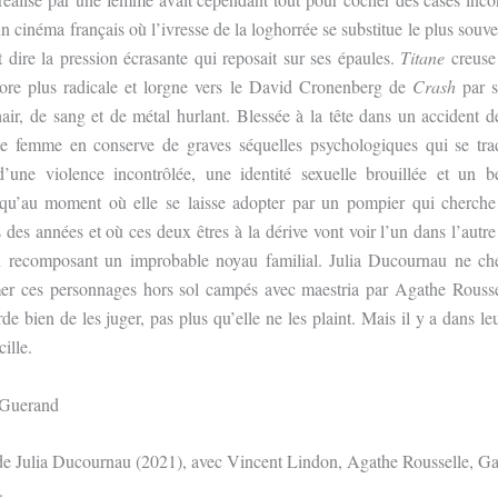
un cinéma français où l’ivresse de la loghorrée se substitue le plus souv
t dire la pression écrasante qui reposait sur ses épaules.
Titane
creuse 
ore plus radicale et lorgne vers le David Cronenberg de
Crash
par s
ir, de sang et de métal hurlant. Blessée à la tête dans un accident d
e femme en conserve de graves séquelles psychologiques qui se tra
d’une violence incontrôlée, une identité sexuelle brouillée et un 
squ’au moment où elle se laisse adopter par un pompier qui cherche 
 des années et où ces deux êtres à la dérive vont voir l’un dans l’autre
 recomposant un improbable noyau familial. Julia Ducournau ne ch
mer ces personnages hors sol campés avec maestria par
Agathe Rousse
rde bien de les juger, pas plus qu’elle ne les plaint. Mais il y a dans le
ille.
 Guerand
 de Julia Ducournau (2021), avec Vincent Lindon, Agathe Rousselle, G
.