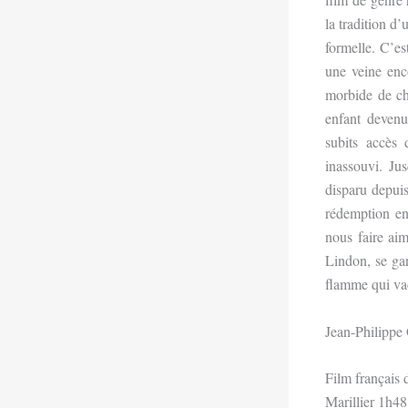
la tradition d’
formelle. C’es
une veine enc
morbide de cha
enfant devenu
subits accès 
inassouvi. Ju
disparu depuis
rédemption en
nous faire ai
Lindon,
se ga
flamme qui vac
Jean-Philippe
Film français
Marillier 1h48