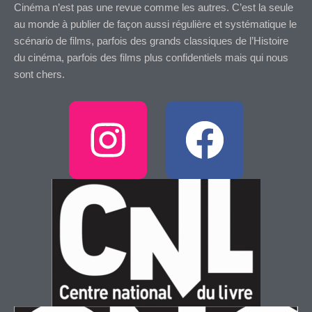
Cinéma n’est pas une revue comme les autres. C’est la seule
au monde à publier de façon aussi régulière et systématique le
scénario de films, parfois des grands classiques de l’Histoire
du cinéma, parfois des films plus confidentiels mais qui nous
sont chers.
I
F
n
a
s
c
t
e
a
b