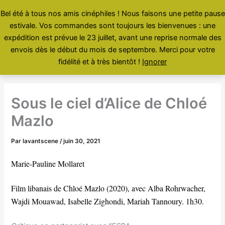
Aller
Bel été à tous nos amis cinéphiles ! Nous faisons une petite pause
au
estivale. Vos commandes sont toujours les bienvenues : une
contenu
Menu
expédition est prévue le 23 juillet, avant une reprise normale des
envois dès le début du mois de septembre. Merci pour votre
fidélité et à très bientôt !
Ignorer
Sous le ciel d’Alice de Chloé
Mazlo
Par
lavantscene
/
juin 30, 2021
Marie-Pauline Mollaret
Film libanais de Chloé Mazlo (2020), avec Alba Rohrwacher,
Wajdi Mouawad, Isabelle Zighondi, Mariah Tannoury. 1h30.