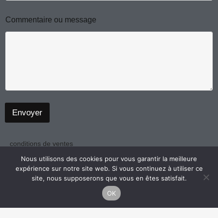
C
Commentaire ou message
o
m
m
e
n
t
a
i
r
e
Envoyer
*
C
o
m
conditions de ventes
m
politique de confidentialité
Nous utilisons des cookies pour vous garantir la meilleure
e
expérience sur notre site web. Si vous continuez à utiliser ce
n
mentions légales
site, nous supposerons que vous en êtes satisfait.
t
a
OK
i
r
e