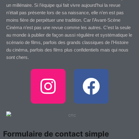
un millénaire. Si l’équipe qui fait vivre aujourd’hui la revue
n’était pas présente lors de sa naissance, elle n’en est pas
moins fière de perpétuer une tradition. Car l’Avant-Scène
Cinéma n’est pas une revue comme les autres. C’est la seule
au monde à publier de façon aussi régulière et systématique le
scénario de films, parfois des grands classiques de l’Histoire
du cinéma, parfois des films plus confidentiels mais qui nous
sont chers.
I
F
n
a
s
c
t
e
Formulaire de contact simple