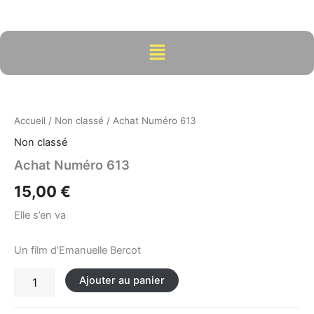
Aller
au
contenu
Menu
quantité
de
Achat
Accueil
/
Non classé
/ Achat Numéro 613
Numéro
613
Non classé
Achat Numéro 613
15,00
€
Elle s’en va
Un film d’Emanuelle Bercot
Ajouter au panier