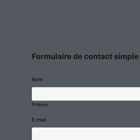
Formulaire de contact simple
Nom
*
Prénom
E-mail
*