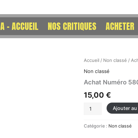
A – ACCUEIL
NOS CRITIQUES
ACHETER
quantité
Accueil
/
Non classé
/ Ac
de
Non classé
Achat
Numéro
Achat Numéro 58
580
15,00
€
Ajouter au
Catégorie :
Non classé