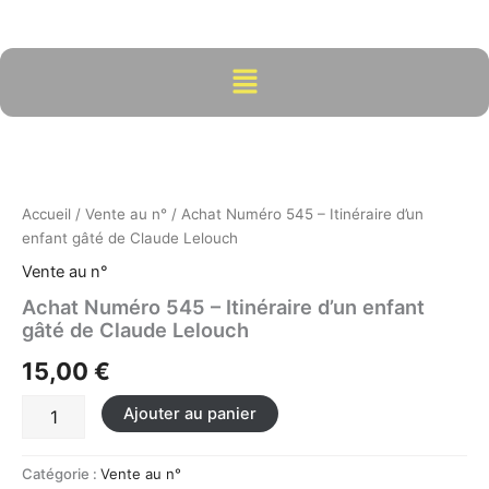
Aller
au
contenu
Menu
quantité
de
Achat
Numéro
545
Accueil
/
Vente au n°
/ Achat Numéro 545 – Itinéraire d’un
-
enfant gâté de Claude Lelouch
Itinéraire
Vente au n°
d'un
enfant
Achat Numéro 545 – Itinéraire d’un enfant
gâté
gâté de Claude Lelouch
de
15,00
€
Claude
Lelouch
Ajouter au panier
Catégorie :
Vente au n°