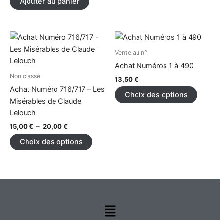
Ajouter au panier
Plage
Ce
Ce
de
produit
produi
prix :
Vente au n°
15,00 €
a
a
Achat Numéros 1 à 490
à
plusieurs
plusieu
Non classé
20,00 €
13,50
€
variations.
variati
Achat Numéro 716/717 – Les
Choix des options
Les
Les
Misérables de Claude
options
option
Lelouch
peuvent
peuve
15,00
€
–
20,00
€
être
être
Choix des options
choisies
choisi
sur
sur
la
la
page
page
du
du
produit
produi
Menu