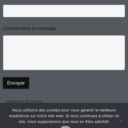
o
m
m
m
e
n
Commentaire ou message
t
a
i
r
e
E
-
m
a
i
Envoyer
l
conditions de ventes
politique de confidentialité
Nous utilisons des cookies pour vous garantir la meilleure
expérience sur notre site web. Si vous continuez à utiliser ce
mentions légales
site, nous supposerons que vous en êtes satisfait.