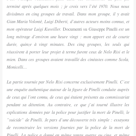
terminé après quelques mois ; je crois vers l’été 1970. Nous nous
divisâmes en cinq groupes de travail. Dans mon groupe, il y avait
Gian Maria Volontè, Luigi Diberti, d’autres acteurs moins connus, et
mon opérateur Luigi Kuveiller.
est un
Documenti su Giuseppe Pinelli
long métrage d’environ une heure vingt : mon apport est de courte
durée, quinze à vingt minutes. Des cinq groupes, les seuls qui
réussirent à porter leur projet à terme furent ceux de Nelo Risi et le
mien. Dans ces groupes avaient travaillé des cinéastes comme Scola,
Monicelli…
La partie tournée par Nelo Risi concerne exclusivement Pinelli. C’est
une enquête authentique autour de la figure de Pinelli conduite auprès
de ceux qui l’ont connu, de ceux qui étaient présents au commissariat
pendant sa détention. Au contraire, ce que j’ai tourné illustre les
explications données par la police pour justifier la mort de Pinelli, le
”suicide” de Pinelli. Je pars d’une découverte très simple : essayons
de reconstruire les versions fournies par la police de la mort de
Pinelli. La police a donné en même temps quatre ou cinq, et même