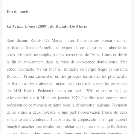
Fin de partie
La Prima Linea
(2009), de Renato De Maria
Sans détour, Renato De Maria – avec l’aide de ses scénaristes, en
particulier Sando Petraglia, un expert de ces questions – aborde les
actes criminels accomplis par les terroristes de Prima Linea et décrit
la fin du mouvement dans la prise de conscience douloureuse d’un
échec inévitable. Né en 1975 à l’initiative de Sergio Segio et Susanna
Ronconi, Prima Linea était un des groupes terroristes les plus actifs,
se livrant à divers attentats, notamment contre le conseiller provincial
du MSI Enrico Pedenovi abattu en avril 1976 et contre le juge
Alessandrini tué à Milan en janvier 1979. Le film rend compte avec
précision de ce moment critique pour la démocratie italienne. Il choisit
de se situer à deux niveaux, d’une part l’observation froide de ceux
« qui avaient confondu l’aube avec le crépuscule » et qui avaient
imaginé susciter une révolution prolétarienne alors même qu’ils étaient
coupés de toute base populaire, d’autre part la dimension humaine de