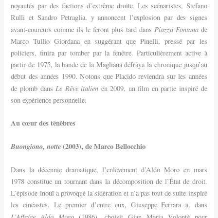
noyautés par des factions d’extrême droite. Les scénaristes, Stefano
Rulli et Sandro Petraglia, y annoncent l’explosion par des signes
Piazza Fontana
avant-coureurs comme ils le feront plus tard dans
de
Marco Tullio Giordana en suggérant que Pinelli, pressé par les
policiers, finira par tomber par la fenêtre. Particulièrement active à
partir de 1975, la bande de la Magliana défraya la chronique jusqu’au
début des années 1990. Notons que Placido reviendra sur les années
Le Rêve italien
de plomb dans
en 2009, un film en partie inspiré de
son expérience personnelle.
Au cœur des ténèbres
Buongiono, notte
(2003), de Marco Bellocchio
Dans la décennie dramatique, l’enlèvement d’Aldo Moro en mars
1978 constitue un tournant dans la décomposition de l’État de droit.
L’épisode inouï a provoqué la sidération et n’a pas tout de suite inspiré
les cinéastes. Le premier d’entre eux, Giuseppe Ferrara a, dans
L’Affaire Aldo Moro
(1986), choisit Gian Maria Volontè pour