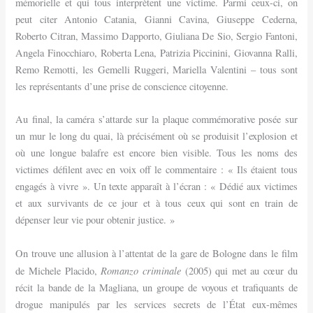
mémorielle et qui tous interprètent une victime. Parmi ceux-ci, on
peut citer Antonio Catania, Gianni Cavina, Giuseppe Cederna,
Roberto Citran, Massimo Dapporto, Giuliana De Sio, Sergio Fantoni,
Angela Finocchiaro, Roberta Lena, Patrizia Piccinini, Giovanna Ralli,
Remo Remotti, les Gemelli Ruggeri, Mariella Valentini – tous sont
les représentants d’une prise de conscience citoyenne.
Au final, la caméra s’attarde sur la plaque commémorative posée sur
un mur le long du quai, là précisément où se produisit l’explosion et
où une longue balafre est encore bien visible. Tous les noms des
victimes défilent avec en voix off le commentaire : « Ils étaient tous
engagés à vivre ». Un texte apparaît à l’écran : « Dédié aux victimes
et aux survivants de ce jour et à tous ceux qui sont en train de
dépenser leur vie pour obtenir justice. »
On trouve une allusion à l’attentat de la gare de Bologne dans le film
Romanzo criminale
de Michele Placido,
(2005) qui met au cœur du
récit la bande de la Magliana, un groupe de voyous et trafiquants de
drogue manipulés par les services secrets de l’État eux-mêmes