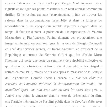
Piazza Fontana
cinéma italien a su si bien développer,
avance avec
rigueur et souligne les points essentiels d’un récit atterrant comme un
thriller. Si le résultat est aussi convainquant, il faut en trouver les
raisons dans la documentation rassemblée et dans la justesse de
reconstitution d’une époque qui semble déjà très éloignée dans le
temps. Il faut aussi noter la précision de l’interprétation. Si Valerio
Mastandrea et Pierfrancesco Favino donnent des protagonistes une
image saisissante, on peut souligner la justesse de Giorgio Colangeli
en chef des services secrets, d’Omero Antonutti en président de la
République et surtout de Fabrizio Gifuni qui fait d’Aldo Moro
l’homme qui porte une sorte de sentiment de culpabilité collective et
qui deviendra la troisième victime du récit, exécuté par les Brigades
rouges en mai 1978, moins de dix ans après le massacre de la Banque
Sur ces chapitres
de l’Agriculture. Comme l’écrit Giordana : «
cruciaux de l’histoire italienne, la désinformation est totale. Un
brouillard épais, une nuit sans lune où tous les chats sont gris.
»
Arrivé à ce point, le cinéaste, dans le texte de présentation du film,
Corriere della sera
cite l’article mémorable de Pasolini publié dans le