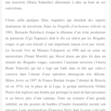
une terroriste (Maria Schneider) déterminée à aller au bout de ses
convictions.
Citons enfin quelques films singuliers qui abordent des aspects
La Tragédie d’un homme ridicule
douloureux du terrorisme. Dans
en
1981, Bernardo Bertolucci évoque le dilemme d’un riche producteur
de parmesan (Ugo Tognazzi) dont le fils est enlevé par les Brigades
rouges et qui sera exécuté si une importante rançon n’est pas versée.
La Seconde Fois
de Mimmo Calopresti en 1996 met en scène un
universitaire (Nanni Moretti) qui, blessé douze ans plus tôt dans un
attentat des Brigades rouges, rencontre l’ancienne terroriste (Valeria
Bruni Tedeschi) qui lui a logé une balle dans la tête que celui-ci
conserve dans l’attente d’une opération chirurgicale très délicate.
Mains fortes
en 1997 de Franco Bernini évoque l’attentat de Brescia
où en 1974, sur la place de la Loge, le groupe néofasciste Ordine
Nuovo fait exploser une bombe qui provoque la mort de huit personnes
et en blesse plus d’une centaine. Dans un scénario d’une grande
subtilité, un des poseurs de bombes (Claudio Amendola) raconte son
parcours à une psychanalyste (Francesca Neri) dont la sœur a été tuée