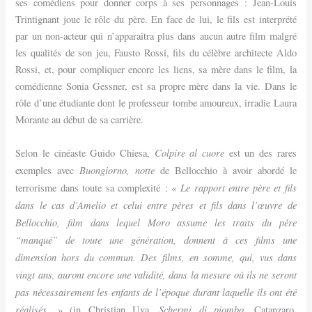
ses comédiens pour donner corps à ses personnages : Jean-Louis
Trintignant joue le rôle du père. En face de lui, le fils est interprété
par un non-acteur qui n’apparaîtra plus dans aucun autre film malgré
les qualités de son jeu, Fausto Rossi, fils du célèbre architecte Aldo
Rossi, et, pour compliquer encore les liens, sa mère dans le film, la
comédienne Sonia Gessner, est sa propre mère dans la vie. Dans le
rôle d’une étudiante dont le professeur tombe amoureux, irradie Laura
Morante au début de sa carrière.
Colpire al cuore
Selon le cinéaste Guido Chiesa,
est un des rares
Buongiorno, notte
exemples avec
de Bellocchio à avoir abordé le
Le rapport entre père et fils
terrorisme dans toute sa complexité : «
dans le cas d’Amelio et celui entre pères et fils dans l’œuvre de
Bellocchio, film dans lequel Moro assume les traits du père
“manqué” de toute une génération, donnent à ces films une
dimension hors du commun. Des films, en somme, qui, vus dans
vingt ans, auront encore une validité, dans la mesure où ils ne seront
pas nécessairement les enfants de l’époque durant laquelle ils ont été
réalisés.
Schermi di piombo
» (in Christian Uva,
, Catanzaro,