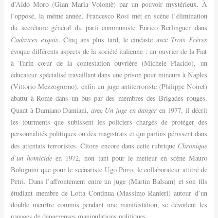
d’Aldo Moro (Gian Maria Volontè) par un pouvoir mystérieux. À
l’opposé, la même année, Francesco Rosi met en scène l’élimination
du secrétaire général du parti communiste Enrico Berlinguer dans
Cadavres exquis
Trois Frères
. Cinq ans plus tard, le cinéaste avec
évoque différents aspects de la société italienne : un ouvrier de la Fiat
à Turin cœur de la contestation ouvrière (Michele Placido), un
éducateur spécialisé travaillant dans une prison pour mineurs à Naples
(Vittorio Mezzogiorno), enfin un juge antiterroriste (Philippe Noiret)
abattu à Rome dans un bus par des membres des Brigades rouges.
Un juge en danger
Quant à Damiano Damiani, avec
en 1977, il décrit
les tourments que subissent les policiers chargés de protéger des
personnalités politiques ou des magistrats et qui parfois périssent dans
Chronique
des attentats terroristes. Citons encore dans cette rubrique
d’un homicide
en 1972, non tant pour le metteur en scène Mauro
Bolognini que pour le scénariste Ugo Pirro, le collaborateur attitré de
Petri. Dans l’affrontement entre un juge (Martin Balsam) et son fils
étudiant membre de Lotta Continua (Massimo Ranieri) autour d’un
double meurtre commis pendant une manifestation, se dévoilent les
rouages de dangereuses manipulations politiques.