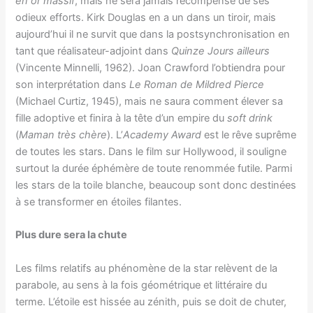
en or massif
, mais ne sera jamais récompensé de ses
odieux efforts. Kirk Douglas en a un dans un tiroir, mais
aujourd’hui il ne survit que dans la postsynchronisation en
tant que réalisateur-adjoint dans
Quinze Jours ailleurs
(Vincente Minnelli, 1962). Joan Crawford l’obtiendra pour
son interprétation dans
Le Roman de Mildred Pierce
(Michael Curtiz, 1945), mais ne saura comment élever sa
fille adoptive et finira à la tête d’un empire du
soft drink
(
Maman très chère
). L’
Academy Award
est le rêve suprême
de toutes les stars. Dans le film sur Hollywood, il souligne
surtout la durée éphémère de toute renommée futile. Parmi
les stars de la toile blanche, beaucoup sont donc destinées
à se transformer en étoiles filantes.
Plus dure sera la chute
Les films relatifs au phénomène de la star relèvent de la
parabole, au sens à la fois géométrique et littéraire du
terme. L’étoile est hissée au zénith, puis se doit de chuter,