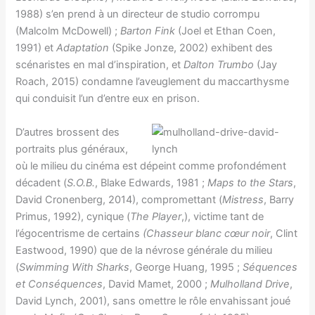
1988) s’en prend à un directeur de studio corrompu
(Malcolm McDowell) ;
Barton Fink
(Joel et Ethan Coen,
1991) et
Adaptation
(Spike Jonze, 2002) exhibent des
scénaristes en mal d’inspiration, et
Dalton Trumbo
(Jay
Roach, 2015) condamne l’aveuglement du maccarthysme
qui conduisit l’un d’entre eux en prison.
D’autres brossent des
portraits plus généraux,
où le milieu du cinéma est dépeint comme profondément
décadent (
S.O.B.
, Blake Edwards, 1981 ;
Maps to the Stars
,
David Cronenberg, 2014), compromettant (
Mistress
, Barry
Primus, 1992), cynique (
The Player
,), victime tant de
l’égocentrisme de certains
(Chasseur blanc cœur noir
, Clint
Eastwood, 1990) que de la névrose générale du milieu
(
Swimming With Sharks
, George Huang, 1995 ;
Séquences
et Conséquences
, David Mamet, 2000 ;
Mulholland Drive
,
David Lynch, 2001), sans omettre le rôle envahissant joué