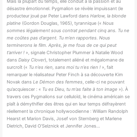
Mais la plupart du temps, elle conduit à la passion et au
désastre émotionnel. Pygmalion se révèle impuissant (le
producteur joué par Peter Lawford dans
Harlow, la blonde
platine
(Gordon Douglas, 1965), tyrannique («
Nous
sommes légalement sous contrat pendant cinq ans. Tu ne
me coûtes pas d’argent. Tu m’en rapportes. Nous
terminerons le film. Après, je me fous de ce qui peut
t’arriver !
», signale Christopher Plummer à Natalie Wood
dans
Daisy Clover
), totalement aliéné et mégalomane de
surcroît («
Tu n’es rien, sans moi tu n’es rien !
», fait
remarquer le réalisateur Peter Finch à sa découverte Kim
Novak dans
Le Démon des femmes
, celle-ci ne pouvant
qu’acquiescer : «
Tu es Dieu, tu m’as faite à ton image
»). À
travers ces Pygmalions sur celluloïd, le cinéma américain se
plaît à démythifier des êtres qui en leur temps défrayèrent
réellement la chronique hollywoodienne : William Randolph
Hearst et Marion Davis, Josef von Sternberg et Marlene
Dietrich, David O’Selznick et Jennifer Jones…