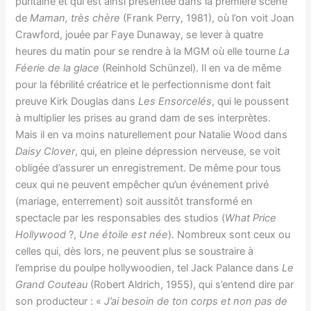
puritaine et qui est ainsi présentée dans la première scène
de
Maman, très chère
(Frank Perry, 1981), où l’on voit Joan
Crawford, jouée par Faye Dunaway, se lever à quatre
heures du matin pour se rendre à la MGM où elle tourne
La
Féerie de la glace
(Reinhold Schünzel). Il en va de même
pour la fébrilité créatrice et le perfectionnisme dont fait
preuve Kirk Douglas dans
Les Ensorcelés
, qui le poussent
à multiplier les prises au grand dam de ses interprètes.
Mais il en va moins naturellement pour Natalie Wood dans
Daisy Clover
, qui, en pleine dépression nerveuse, se voit
obligée d’assurer un enregistrement. De même pour tous
ceux qui ne peuvent empêcher qu’un événement privé
(mariage, enterrement) soit aussitôt transformé en
spectacle par les responsables des studios (
What Price
Hollywood
?,
Une étoile est née
). Nombreux sont ceux ou
celles qui, dès lors, ne peuvent plus se soustraire à
l’emprise du poulpe hollywoodien, tel Jack Palance dans
Le
Grand Couteau
(Robert Aldrich, 1955), qui s’entend dire par
son producteur : «
J’ai besoin de ton corps et non pas de