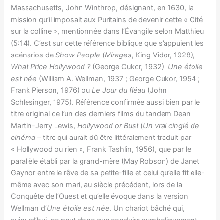
Massachusetts, John Winthrop, désignant, en 1630, la
mission qu’il imposait aux Puritains de devenir cette « Cité
sur la colline », mentionnée dans l’Évangile selon Matthieu
(5:14). C’est sur cette référence biblique que s’appuient les
scénarios de
Show People
(
Mirages
, King Vidor, 1928),
What Price Hollywood ?
(George Cukor, 1932),
Une étoile
est née
(William A. Wellman, 1937 ; George Cukor, 1954 ;
Frank Pierson, 1976) ou
Le Jour du fléau
(John
Schlesinger, 1975). Référence confirmée aussi bien par le
titre original de l’un des derniers films du tandem Dean
Martin-Jerry Lewis,
Hollywood or Bust
(
Un vrai cinglé de
cinéma –
titre qui aurait dû être littéralement traduit par
« Hollywood ou rien », Frank Tashlin, 1956), que par le
parallèle établi par la grand-mère (May Robson) de Janet
Gaynor entre le rêve de sa petite-fille et celui qu’elle fit elle-
même avec son mari, au siècle précédent, lors de la
Conquête de l’Ouest et qu’elle évoque dans la version
Wellman d’
Une étoile est née
. Un chariot bâché qui,
aujourd’hui, ne peut donc que conduire symboliquement