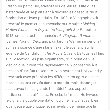
siècle. Les pionniers du cinéma américain, Thomas Alva
Edison en particulier, étaient fiers de leur réussite quasi
instantanée et se plaisaient à dévoiler les dessous de la
fabrication de leurs produits. En 1908, la Vitagraph avait
présenté le premier documentaire sur le sujet :
Making
Motion Pictures : A Day in the Vitagraph Studio
, puis en
1912, une approche romancée :
A Vitagraph Romance
(James Young). Deux ans plus tard, la Warner se penchait
sur la naissance d’une star en axant le scénario sur la
légende de Cendrillon :
The Movie Queen
. De tous les films
sur Hollywood, les plus significatifs, d’un point de vue
idéologique, furent très rapidement ceux consacrés à la
création d’une future vedette. Non seulement Hollywood y
présentait avec précision les différents rouages de cette
mécanique tant enviée dans le monde, mais dénonçait
aussi, avec la plus grande honnêteté, ses aspects
particulièrement aliénants. En cela, le film sur Hollywood
rejoignait la double orientation du cinéma US, aussi bien
louangeuse que critique, et se révélait, de même que le