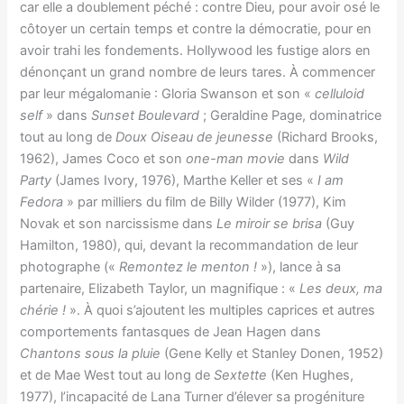
car elle a doublement péché : contre Dieu, pour avoir osé le
côtoyer un certain temps et contre la démocratie, pour en
avoir trahi les fondements. Hollywood les fustige alors en
dénonçant un grand nombre de leurs tares. À commencer
par leur mégalomanie : Gloria Swanson et son «
celluloid
self
» dans
Sunset Boulevard
; Geraldine Page, dominatrice
tout au long de
Doux Oiseau de jeunesse
(Richard Brooks,
1962), James Coco et son
one-man movie
dans
Wild
Party
(James Ivory, 1976), Marthe Keller et ses «
I am
Fedora
» par milliers du film de Billy Wilder (1977), Kim
Novak et son narcissisme dans
Le miroir se brisa
(Guy
Hamilton, 1980), qui, devant la recommandation de leur
photographe («
Remontez le menton !
»), lance à sa
partenaire, Elizabeth Taylor, un magnifique : «
Les deux, ma
chérie !
». À quoi s’ajoutent les multiples caprices et autres
comportements fantasques de Jean Hagen dans
Chantons sous la pluie
(Gene Kelly et Stanley Donen, 1952)
et de Mae West tout au long de
Sextette
(Ken Hughes,
1977), l’incapacité de Lana Turner d’élever sa progéniture