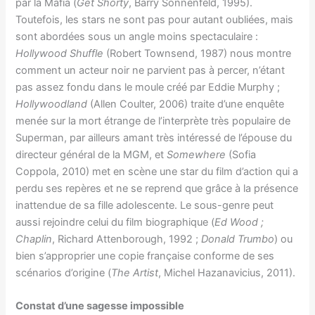
par la Mafia (
Get Shorty
, Barry Sonnenfeld, 1995).
Toutefois, les stars ne sont pas pour autant oubliées, mais
sont abordées sous un angle moins spectaculaire :
Hollywood Shuffle
(Robert Townsend, 1987) nous montre
comment un acteur noir ne parvient pas à percer, n’étant
pas assez fondu dans le moule créé par Eddie Murphy ;
Hollywoodland
(Allen Coulter, 2006) traite d’une enquête
menée sur la mort étrange de l’interprète très populaire de
Superman, par ailleurs amant très intéressé de l’épouse du
directeur général de la MGM, et
Somewhere
(Sofia
Coppola, 2010) met en scène une star du film d’action qui a
perdu ses repères et ne se reprend que grâce à la présence
inattendue de sa fille adolescente. Le sous-genre peut
aussi rejoindre celui du film biographique (
Ed Wood ;
Chaplin
, Richard Attenborough, 1992 ;
Donald Trumbo
) ou
bien s’approprier une copie française conforme de ses
scénarios d’origine (
The Artist
, Michel Hazanavicius, 2011).
Constat d’une sagesse impossible