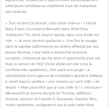
cette jeune candidate au vedettariat sous les marquises
des cinémas.
«
Tout ce dont j’ai besoin, c’est d’une chance !
» s’écrie
Mary Evans (Constance Bennett) dans
What Price
Hollywood ?
Et Janet Gaynor ajoute, dans
Une étoile est
née
: «
Je veux devenir quelqu’un
». Une fois le voyage
dans la capitale californienne du cinéma effectué par ces
jeunes femmes, il leur reste à rechercher la bonne
occasion. Hollywood est
the land of opportunity
pour sûr,
mais la version de 1937 d’
Une étoile est née
nous le
confirme très rapidement, c’est aussi une jungle. La
standardiste d’une agence de comédiens apprend d’ailleurs
à Janet Gaynor qu’elle a «
une chance sur cent mille
» de
réussir. «
Mais peut-être que je suis celle-là !
», rétorque-t-
elle aussitôt en bonne disciple de Thomas Jefferson,
Andrew Jackson et Franklin D. Roosevelt. D’autres films,
moins optimistes, souligneront par la suite cette triste