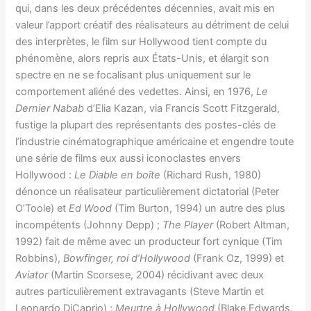
qui, dans les deux précédentes décennies, avait mis en
valeur l’apport créatif des réalisateurs au détriment de celui
des interprètes, le film sur Hollywood tient compte du
phénomène, alors repris aux États-Unis, et élargit son
spectre en ne se focalisant plus uniquement sur le
comportement aliéné des vedettes. Ainsi, en 1976,
Le
Dernier Nabab
d’Elia Kazan, via Francis Scott Fitzgerald,
fustige la plupart des représentants des postes-clés de
l’industrie cinématographique américaine et engendre toute
une série de films eux aussi iconoclastes envers
Hollywood :
Le Diable en boîte
(Richard Rush, 1980)
dénonce un réalisateur particulièrement dictatorial (Peter
O’Toole) et
Ed Wood
(Tim Burton, 1994) un autre des plus
incompétents (Johnny Depp) ;
The Player
(Robert Altman,
1992) fait de même avec un producteur fort cynique (Tim
Robbins),
Bowfinger, roi d’Hollywood
(Frank Oz, 1999) et
Aviator
(Martin Scorsese, 2004) récidivant avec deux
autres particulièrement extravagants (Steve Martin et
Leonardo DiCaprio) ;
Meurtre à Hollywood
(Blake Edwards,