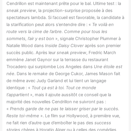
Cendrillon est maintenant prête pour le bal. Ultime test : la
sneak preview
, la projection-surprise proposée à des
spectateurs lambda. Si l’accueil est favorable, la candidate à
la starification peut alors s’entendre dire : «
Te voilà en
route vers la cime de l’arbre. Comme pour tous les
sommets, l’air y est bon
», signale Christopher Plummer à
Natalie Wood dans
Inside Daisy Clover
après son premier
succès public. Après leur
sneak preview
, Fredric March
emmène Janet Gaynor sur la terrasse du restaurant
Trocadero qui surplombe Los Angeles dans
Une étoile est
née
. Dans le
remake
de George Cukor, James Mason fait
de même avec Judy Garland et lui tient un langage
identique : «
Tout ça est à toi. Tout ce monde
t’appartient
», mais il ajoute aussitôt ce conseil que la
majorité des nouvelles Cendrillon ne suivront pas :
«
Prends garde de ne pas te laisser griser par le succès.
Reste toi-même
». Le film sur Hollywood, à première vue,
ne fait rien d’autre que d’emboîter le pas des
success
stories
chères à Horatio Alger ou à celles des comédies