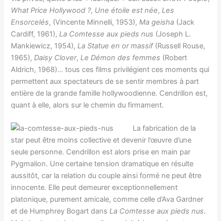
What Price Hollywood ?
,
Une étoile est née
,
Les
Ensorcelés
, (Vincente Minnelli, 1953),
Ma geisha
(Jack
Cardiff, 1961),
La Comtesse aux pieds nus
(Joseph L.
Mankiewicz, 1954),
La Statue en or massif
(Russell Rouse,
1965),
Daisy Clover
,
Le Démon des femmes
(Robert
Aldrich, 1968)… tous ces films privilégient ces moments qui
permettent aux spectateurs de se sentir membres à part
entière de la grande famille hollywoodienne. Cendrillon est,
quant à elle, alors sur le chemin du firmament.
La fabrication de la
star peut être moins collective et devenir l’œuvre d’une
seule personne. Cendrillon est alors prise en main par
Pygmalion. Une certaine tension dramatique en résulte
aussitôt, car la relation du couple ainsi formé ne peut être
innocente. Elle peut demeurer exceptionnellement
platonique, purement amicale, comme celle d’Ava Gardner
et de Humphrey Bogart dans
La Comtesse aux pieds nus
.