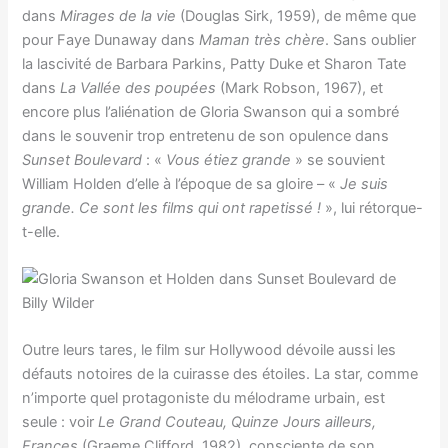
dans
Mirages de la vie
(Douglas Sirk, 1959), de même que
pour Faye Dunaway dans
Maman très chère
. Sans oublier
la lascivité de Barbara Parkins, Patty Duke et Sharon Tate
dans
La Vallée des poupées
(Mark Robson, 1967), et
encore plus l’aliénation de Gloria Swanson qui a sombré
dans le souvenir trop entretenu de son opulence dans
Sunset Boulevard
: «
Vous étiez grande
» se souvient
William Holden d’elle à l’époque de sa gloire – «
Je suis
grande. Ce sont les films qui ont rapetissé !
», lui rétorque-
t-elle.
Outre leurs tares, le film sur Hollywood dévoile aussi les
défauts notoires de la cuirasse des étoiles. La star, comme
n’importe quel protagoniste du mélodrame urbain, est
seule : voir
Le Grand Couteau, Quinze Jours ailleurs,
Frances
(Graeme Clifford, 1982), consciente de son