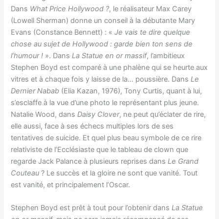
Dans
What Price Hollywood ?
, le réalisateur Max Carey
(Lowell Sherman) donne un conseil à la débutante Mary
Evans (Constance Bennett) : «
Je vais te dire quelque
chose au sujet de Hollywood : garde bien ton sens de
l’humour !
». Dans
La Statue en or massif
, l’ambitieux
Stephen Boyd est comparé à une phalène qui se heurte aux
vitres et à chaque fois y laisse de la… poussière. Dans
Le
Dernier Nabab
(Elia Kazan, 1976), Tony Curtis, quant à lui,
s’esclaffe à la vue d’une photo le représentant plus jeune.
Natalie Wood, dans
Daisy Clover
, ne peut qu’éclater de rire,
elle aussi, face à ses échecs multiples lors de ses
tentatives de suicide. Et quel plus beau symbole de ce rire
relativiste de l’Ecclésiaste que le tableau de clown que
regarde Jack Palance à plusieurs reprises dans
Le Grand
Couteau
? Le succès et la gloire ne sont que vanité. Tout
est vanité, et principalement l’Oscar.
Stephen Boyd est prêt à tout pour l’obtenir dans
La Statue