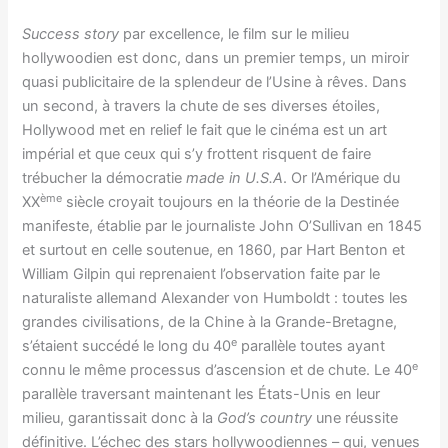
Success story
par excellence, le film sur le milieu
hollywoodien est donc, dans un premier temps, un miroir
quasi publicitaire de la splendeur de l’Usine à rêves. Dans
un second, à travers la chute de ses diverses étoiles,
Hollywood met en relief le fait que le cinéma est un art
impérial et que ceux qui s’y frottent risquent de faire
trébucher la démocratie
made in U.S.A
. Or l’Amérique du
ème
XX
siècle croyait toujours en la théorie de la Destinée
manifeste, établie par le journaliste John O’Sullivan en 1845
et surtout en celle soutenue, en 1860, par Hart Benton et
William Gilpin qui reprenaient l’observation faite par le
naturaliste allemand Alexander von Humboldt : toutes les
grandes civilisations, de la Chine à la Grande-Bretagne,
e
s’étaient succédé le long du 40
parallèle toutes ayant
e
connu le même processus d’ascension et de chute. Le 40
parallèle traversant maintenant les États-Unis en leur
milieu, garantissait donc à la
God’s country
une réussite
définitive. L’échec des stars hollywoodiennes – qui, venues