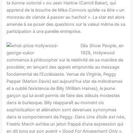
ta bonne volonté
» ou Jean Harlow (Carroll Baker), qui
apprend de la bouche de Mike Connors qu’elle va être «
un
morceau de viande à passer au hachoir
». La star est alors
amenée à se poser des questions sur la valeur même de sa
participation à une pareille entreprise.
Dès
Show People
, en
1928, Hollywood
commence à philosopher sur la relativité de sa manière de
procéder, en lançant des appels empruntés au message
fondamental de l’Ecclésiaste. Venue de Virginie, Peggy
Pepper (Marion Davis) est aujourd’hui star de mélodrames
et a oublié l’existence de Billy (William Haines), le jeune
garçon qui lui avait permis de faire des débuts modestes
dans le burlesque. Billy réapparaît au moment où
sophistication et aliénation sont devenues synonymes
dans le comportement de Peggy. Dans
Une étoile est née
,
Fredric March exhibe un jeton frappé d’une expression qui
en dit long sur son avenir «
Good For Amusement Only
».