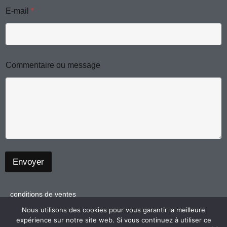
a
k
N
E-mail
*
o
m
m
o
u
C
o
Commentaire ou message
m
m
e
n
t
a
i
r
e
Envoyer
conditions de ventes
politique de confidentialité
Nous utilisons des cookies pour vous garantir la meilleure
expérience sur notre site web. Si vous continuez à utiliser ce
mentions légales