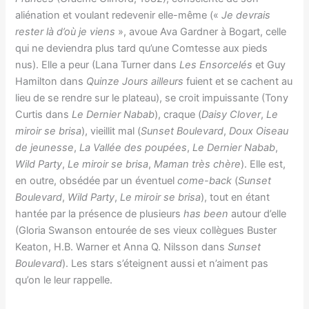
aliénation et voulant redevenir elle-même («
Je devrais
rester là d’où je viens
», avoue Ava Gardner à Bogart, celle
qui ne deviendra plus tard qu’une Comtesse aux pieds
nus). Elle a peur (Lana Turner dans
Les Ensorcelés
et Guy
Hamilton dans
Quinze Jours ailleurs
fuient et se cachent au
lieu de se rendre sur le plateau), se croit impuissante (Tony
Curtis dans
Le Dernier Nabab
), craque (
Daisy Clover
,
Le
miroir se brisa
), vieillit mal (
Sunset Boulevard
,
Doux Oiseau
de jeunesse
,
La Vallée des poupées
,
Le Dernier Nabab
,
Wild Party
,
Le miroir se brisa
,
Maman très chère
). Elle est,
en outre, obsédée par un éventuel
come-back
(
Sunset
Boulevard
,
Wild Party
,
Le miroir se brisa
), tout en étant
hantée par la présence de plusieurs
has been
autour d’elle
(Gloria Swanson entourée de ses vieux collègues Buster
Keaton, H.B. Warner et Anna Q. Nilsson dans
Sunset
Boulevard
). Les stars s’éteignent aussi et n’aiment pas
qu’on le leur rappelle.