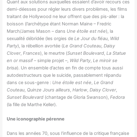
Quant aux solutions auxquelles essaient d’avoir recours ces
demi-déesses pour régler leurs divers problèmes, les films
traitant de Hollywood ne leur offrent que des pis-aller : la
boisson (l’archétype étant Norman Maine – Fredric
March/James Mason – dans
Une étoile est née
), la
sexualité débridée (les orgies de
Le Jour du fléau
,
Wild
Party
), la rébellion avortée (
Le Grand Couteau
,
Daisy
Clover
,
Frances
), le meurtre (
Sunset Boulevard
,
La Statue
en or massif
– simple projet –,
Wild Party
,
Le miroir se
brisa
). Un ensemble d’actes en fin de compte tous aussi
autodestructeurs que le suicide, passablement répandu
dans ce sous-genre :
Une étoile est née
,
Le Grand
Couteau
,
Quinze Jours ailleurs
,
Harlow
,
Daisy Clover
,
Sunset Boulevard
(chantage de Gloria Swanson),
Fedora
(la fille de Marthe Keller).
Une iconographie pérenne
Dans les années 70, sous l’influence de la critique française