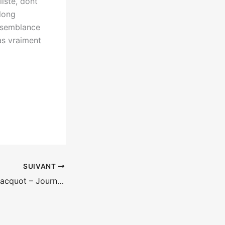
liste, dont
 long
ssemblance
pas vraiment
SUIVANT
Entretien Benoît Jacquot – Journal d’une femme de chambre