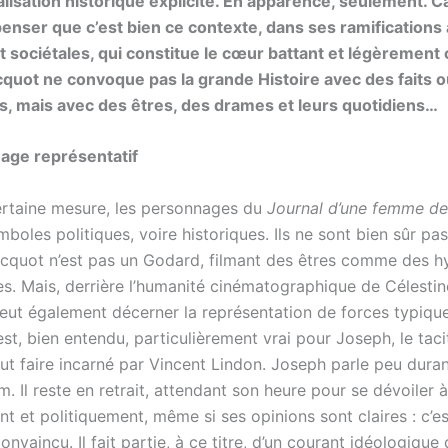
lisation historique explicite. En apparence, seulement. Car
enser que c’est bien ce contexte, dans ses ramifications à
et sociétales, qui constitue le cœur battant et légèrement
cquot ne convoque pas la grande Histoire avec des faits 
 mais avec des êtres, des drames et leurs quotidiens…
age représentatif
rtaine mesure, les personnages du
Journal d’une femme d
boles politiques, voire historiques. Ils ne sont bien sûr pas
acquot n’est pas un Godard, filmant des êtres comme des 
les. Mais, derrière l’humanité cinématographique de Célestin
peut également décerner la représentation de forces typiqu
est, bien entendu, particulièrement vrai pour Joseph, le tac
t faire incarné par Vincent Lindon. Joseph parle peu duran
lm. Il reste en retrait, attendant son heure pour se dévoiler à
t et politiquement, même si ses opinions sont claires : c’es
onvaincu. Il fait partie, à ce titre, d’un courant idéologique 