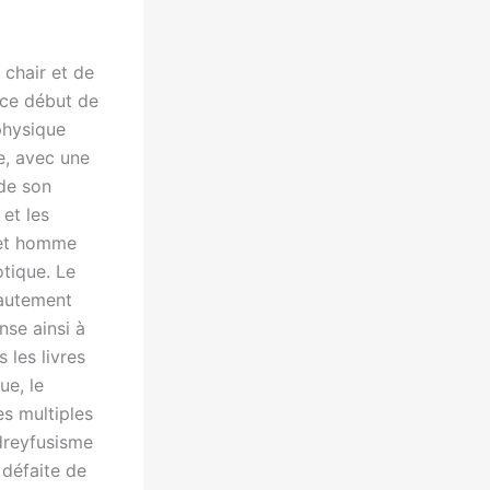
chair et de
 ce début de
physique
e, avec une
 de son
et les
cet homme
tique. Le
hautement
nse ainsi à
 les livres
ue, le
es multiples
idreyfusisme
 défaite de