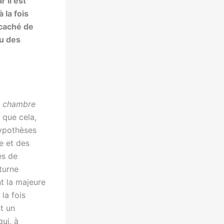
 il est
 la fois
 caché de
ou des
e chambre
 que cela,
hypothèses
e et des
es de
iturne
t la majeure
 la fois
t un
qui, à