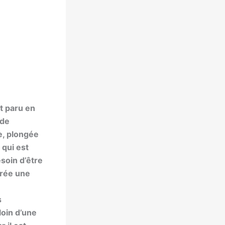
st paru en
 de
e, plongée
 qui est
soin d’être
crée une
s
oin d’une