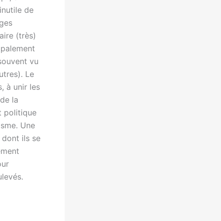
inutile de
ages
aire (très)
cipalement
 souvent vu
utres). Le
 à unir les
de la
 politique
isme. Une
dont ils se
ement
our
ulevés.