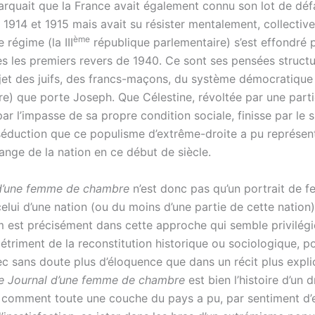
marquait que la France avait également connu son lot de déf
n 1914 et 1915 mais avait su résister mentalement, collectiv
ème
régime (la III
république parlementaire) s’est effondré 
s les premiers revers de 1940. Ce sont ses pensées struct
ejet des juifs, des francs-maçons, du système démocratique
re) que porte Joseph. Que Célestine, révoltée par une part
ar l’impasse de sa propre condition sociale, finisse par le s
 séduction que ce populisme d’extrême-droite a pu représen
ange de la nation en ce début de siècle.
 d’une femme de chambre
n’est donc pas qu’un portrait de 
elui d’une nation (ou du moins d’une partie de cette nation
lm est précisément dans cette approche qui semble privilégi
triment de la reconstitution historique ou sociologique, po
ec sans doute plus d’éloquence que dans un récit plus expli
e Journal d’une femme de chambre
est bien l’histoire d’un 
ù comment toute une couche du pays a pu, par sentiment d’e