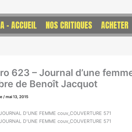
A – ACCUEIL
NOS CRITIQUES
ACHETER
o 623 – Journal d’une femm
re de Benoît Jacquot
ne
/
mai 13, 2015