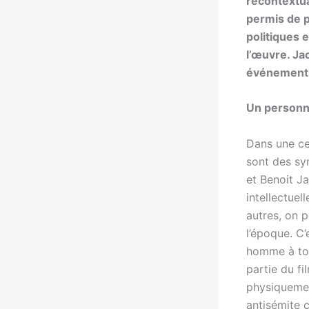
recontextua
permis de p
politiques 
l’œuvre. Ja
événements,
Un personn
Dans une ce
sont des sym
et Benoit J
intellectuel
autres, on 
l’époque. C’
homme à tou
partie du fi
physiquemen
antisémite c