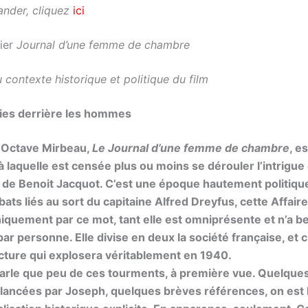
nder, cliquez
ici
sier
Journal d’une femme de chambre
contexte historique et politique du film
gies derrière les hommes
’Octave Mirbeau,
Le Journal d’une femme de chambre
, e
à laquelle est censée plus ou moins se dérouler l’intrigue
n de Benoit Jacquot. C’est une époque hautement politiqu
ats liés au sort du capitaine Alfred Dreyfus, cette Affaire
quement par ce mot, tant elle est omniprésente et n’a be
ar personne. Elle divise en deux la société française, et 
acture qui explosera véritablement en 1940.
parle que peu de ces tourments, à première vue. Quelque
ancées par Joseph, quelques brèves références, on est l