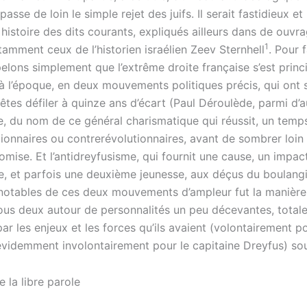
asse de loin le simple rejet des juifs. Il serait fastidieux et 
e histoire des dits courants, expliqués ailleurs dans de ouvr
1
otamment ceux de l’historien israélien Zeev Sternhell
. Pour f
pelons simplement que l’extrême droite française s’est prin
, à l’époque, en deux mouvements politiques précis, qui ont
tes défiler à quinze ans d’écart (Paul Déroulède, parmi d’a
, du nom de ce général charismatique qui réussit, un temps,
ionnaires ou contrerévolutionnaires, avant de sombrer loin 
mise. Et l’antidreyfusisme, qui fournit une cause, un impact
e, et parfois une deuxième jeunesse, aux déçus du boulang
 notables de ces deux mouvements d’ampleur fut la manière 
ous deux autour de personnalités un peu décevantes, total
r les enjeux et les forces qu’ils avaient (volontairement p
évidemment involontairement pour le capitaine Dreyfus) so