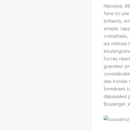
l’époque, dép
faire ici un
brillants, n
simple, rap
cristallisée
les mêmes tê
boulangisme
forces réact
grandeur pro
considérabl
des ironies
formèrent t
dépassées pa
Boulanger, 