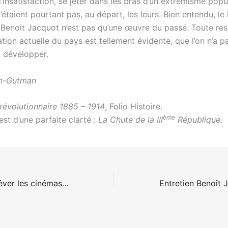
d’insatisfaction, se jeter dans les bras d’un extrémisme popu
’étaient pourtant pas, au départ, les leurs. Bien entendu, le
Benoit Jacquot n’est pas qu’une œuvre du passé. Toute re
ation actuelle du pays est tellement évidente, que l’on n’a 
a développer.
on-Gutman
 révolutionnaire 1885 – 1914
, Folio Histoire.
ème
 est d’une parfaite clarté :
La Chute de la III
République
.
Critique livre – Rêver les cinémas, demain