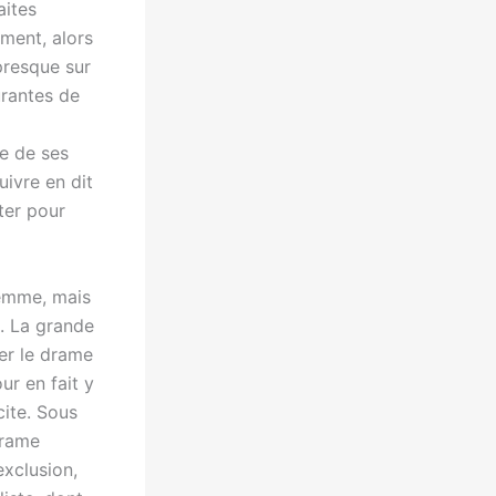
aites
ement, alors
presque sur
urantes de
ie de ses
uivre en dit
ter pour
femme, mais
). La grande
er le drame
ur en fait y
cite. Sous
drame
xclusion,