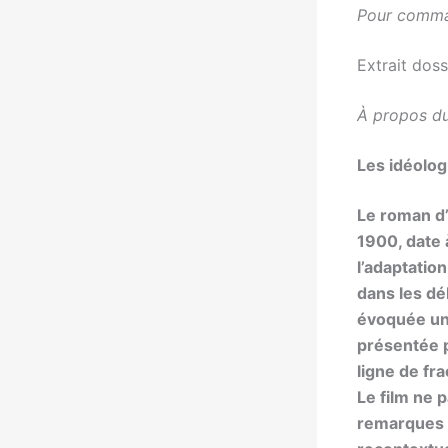
Pour comma
Extrait dos
À propos du 
Les idéolo
Le roman d
1900, date 
l’adaptatio
dans les déb
évoquée uni
présentée p
ligne de fr
Le film ne 
remarques l