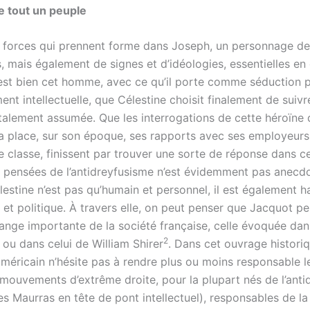
e tout un peuple
 forces qui prennent forme dans Joseph, un personnage de 
, mais également de signes et d’idéologies, essentielles en
c’est bien cet homme, avec ce qu’il porte comme séduction 
nt intellectuelle, que Célestine choisit finalement de suivr
talement assumée. Que les interrogations de cette héroïne
a place, sur son époque, ses rapports avec ses employeurs 
e classe, finissent par trouver une sorte de réponse dans 
es pensées de l’antidreyfusisme n’est évidemment pas anecdo
lestine n’est pas qu’humain et personnel, il est également 
et politique. À travers elle, on peut penser que Jacquot pe
ange importante de la société française, celle évoquée dans
2
 ou dans celui de William Shirer
. Dans cet ouvrage historiq
américain n’hésite pas à rendre plus ou moins responsable l
 mouvements d’extrême droite, pour la plupart nés de l’ant
s Maurras en tête de pont intellectuel), responsables de la