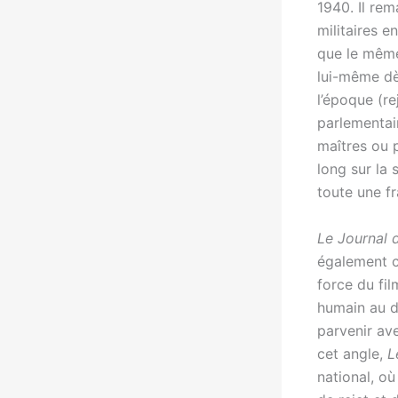
1940. Il re
militaires e
que le même 
lui-même dè
l’époque (r
parlementai
maîtres ou p
long sur la
toute une fr
Le Journal
également c
force du fi
humain au dé
parvenir av
cet angle,
L
national, o