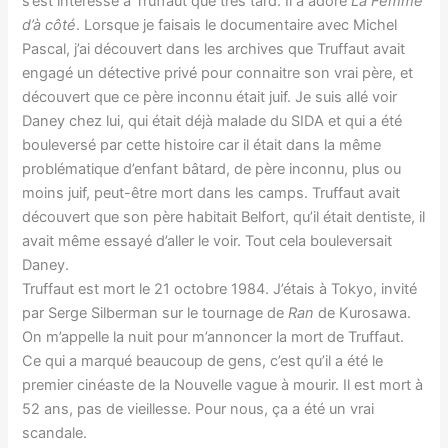
s’est intéressé à Truffaut que très tard. Il a adoré
La Femme
d’à côté
. Lorsque je faisais le documentaire avec Michel
Pascal, j’ai découvert dans les archives que Truffaut avait
engagé un détective privé pour connaitre son vrai père, et
découvert que ce père inconnu était juif. Je suis allé voir
Daney chez lui, qui était déjà malade du SIDA et qui a été
bouleversé par cette histoire car il était dans la même
problématique d’enfant bâtard, de père inconnu, plus ou
moins juif, peut-être mort dans les camps. Truffaut avait
découvert que son père habitait Belfort, qu’il était dentiste, il
avait même essayé d’aller le voir. Tout cela bouleversait
Daney.
Truffaut est mort le 21 octobre 1984. J’étais à Tokyo, invité
par Serge Silberman sur le tournage de
Ran
de Kurosawa.
On m’appelle la nuit pour m’annoncer la mort de Truffaut.
Ce qui a marqué beaucoup de gens, c’est qu’il a été le
premier cinéaste de la Nouvelle vague à mourir. Il est mort à
52 ans, pas de vieillesse. Pour nous, ça a été un vrai
scandale.