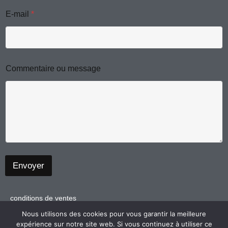
g
E-mail
*
e
E
-
m
a
i
Commentaire ou message
l
Envoyer
conditions de ventes
politique de confidentialité
Nous utilisons des cookies pour vous garantir la meilleure
expérience sur notre site web. Si vous continuez à utiliser ce
mentions légales