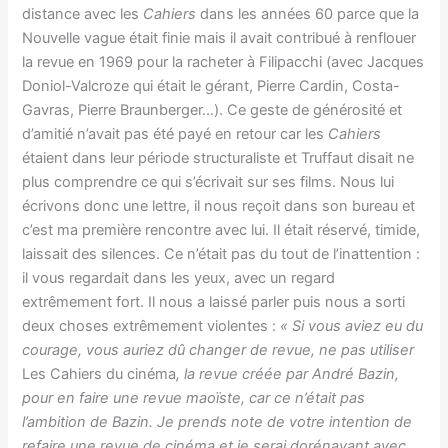
distance avec les
Cahiers
dans les années 60 parce que la
Nouvelle vague était finie mais il avait contribué à renflouer
la revue en 1969 pour la racheter à Filipacchi (avec Jacques
Doniol-Valcroze qui était le gérant, Pierre Cardin, Costa-
Gavras, Pierre Braunberger…). Ce geste de générosité et
d’amitié n’avait pas été payé en retour car les
Cahiers
étaient dans leur période structuraliste et Truffaut disait ne
plus comprendre ce qui s’écrivait sur ses films. Nous lui
écrivons donc une lettre, il nous reçoit dans son bureau et
c’est ma première rencontre avec lui. Il était réservé, timide,
laissait des silences. Ce n’était pas du tout de l’inattention :
il vous regardait dans les yeux, avec un regard
extrêmement fort. Il nous a laissé parler puis nous a sorti
deux choses extrêmement violentes :
« Si vous aviez eu du
courage, vous auriez dû changer de revue, ne pas utiliser
Les
Cahiers du cinéma
, la revue créée par André Bazin,
pour en faire une revue maoïste, car ce n’était pas
l’ambition de Bazin. Je prends note de votre intention de
refaire une revue de cinéma et je serai dorénavant avec