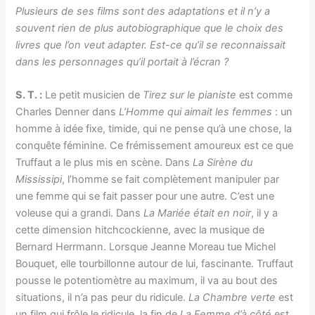
Plusieurs de ses films sont des adaptations et il n’y a
souvent rien de plus autobiographique que le choix des
livres que l’on veut adapter. Est-ce qu’il se reconnaissait
dans les personnages qu’il portait à l’écran ?
S. T. :
Le petit musicien de
Tirez sur le pianiste
est comme
Charles Denner dans
L’Homme qui aimait les femmes
: un
homme à idée fixe, timide, qui ne pense qu’à une chose, la
conquête féminine. Ce frémissement amoureux est ce que
Truffaut a le plus mis en scène. Dans
La Sirène du
Mississipi
, l’homme se fait complètement manipuler par
une femme qui se fait passer pour une autre. C’est une
voleuse qui a grandi. Dans
La Mariée était en noir
, il y a
cette dimension hitchcockienne, avec la musique de
Bernard Herrmann. Lorsque Jeanne Moreau tue Michel
Bouquet, elle tourbillonne autour de lui, fascinante. Truffaut
pousse le potentiomètre au maximum, il va au bout des
situations, il n’a pas peur du ridicule.
La Chambre verte
est
un film qui frôle le ridicule, la fin de
La Femme d’à côté
est