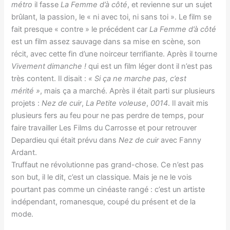
métro
il fasse
La Femme d’à côté
, et revienne sur un sujet
brûlant, la passion, le « ni avec toi, ni sans toi ». Le film se
fait presque « contre » le précédent car
La Femme d’à côté
est un film assez sauvage dans sa mise en scène, son
récit, avec cette fin d’une noirceur terrifiante. Après il tourne
Vivement dimanche !
qui est un film léger dont il n’est pas
très content. Il disait :
« Si ça ne marche pas, c’est
mérité »
, mais ça a marché. Après il était parti sur plusieurs
projets :
Nez de cuir
,
La Petite voleuse
,
0014
. Il avait mis
plusieurs fers au feu pour ne pas perdre de temps, pour
faire travailler Les Films du Carrosse et pour retrouver
Depardieu qui était prévu dans
Nez de cuir
avec Fanny
Ardant.
Truffaut ne révolutionne pas grand-chose. Ce n’est pas
son but, il le dit, c’est un classique. Mais je ne le vois
pourtant pas comme un cinéaste rangé : c’est un artiste
indépendant, romanesque, coupé du présent et de la
mode.