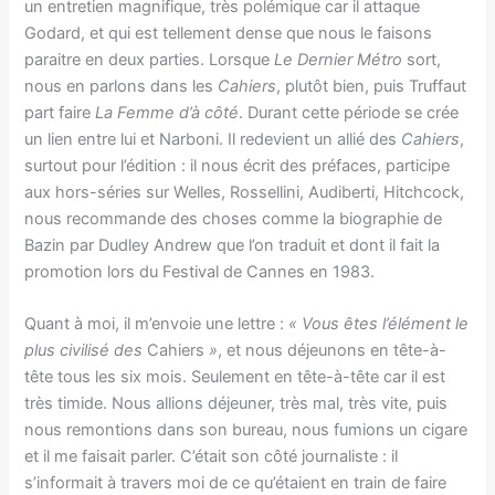
un entretien magnifique, très polémique car il attaque
Godard, et qui est tellement dense que nous le faisons
paraitre en deux parties. Lorsque
Le Dernier Métro
sort,
nous en parlons dans les
Cahiers
, plutôt bien, puis Truffaut
part faire
La Femme d’à côté
. Durant cette période se crée
un lien entre lui et Narboni. Il redevient un allié des
Cahiers
,
surtout pour l’édition : il nous écrit des préfaces, participe
aux hors-séries sur Welles, Rossellini, Audiberti, Hitchcock,
nous recommande des choses comme la biographie de
Bazin par Dudley Andrew que l’on traduit et dont il fait la
promotion lors du Festival de Cannes en 1983.
Quant à moi, il m’envoie une lettre :
« Vous êtes l’élément le
plus civilisé des
Cahiers
»
, et nous déjeunons en tête-à-
tête tous les six mois. Seulement en tête-à-tête car il est
très timide. Nous allions déjeuner, très mal, très vite, puis
nous remontions dans son bureau, nous fumions un cigare
et il me faisait parler. C’était son côté journaliste : il
s’informait à travers moi de ce qu’étaient en train de faire