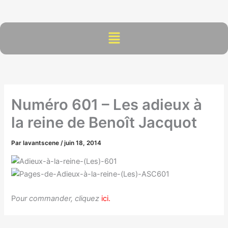
Aller
au
contenu
Menu
Numéro 601 – Les adieux à
la reine de Benoît Jacquot
Par
lavantscene
/
juin 18, 2014
P
our commander, cliquez
ici.