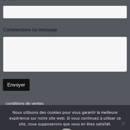
a
k
l
*
m
Commentaire ou message
Envoyer
conditions de ventes
politique de confidentialité
Nous utilisons des cookies pour vous garantir la meilleure
expérience sur notre site web. Si vous continuez à utiliser ce
mentions légales
site, nous supposerons que vous en êtes satisfait.