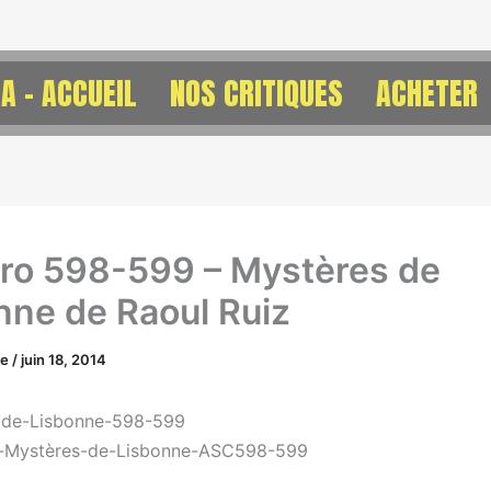
A – ACCUEIL
NOS CRITIQUES
ACHETER
o 598-599 – Mystères de
nne de Raoul Ruiz
ne
/
juin 18, 2014