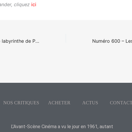
nder, cliquez
ici
Numéro 597 – Le labyrinthe de Pan de Guillermo Del Toro
NOS CRITIQUES
ACHETER
ACTUS
CONTAC
L’Avant-Scène Cinéma a vu le jour en 1961, autant