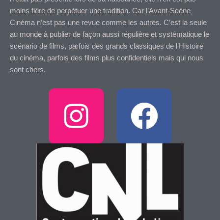
moins fière de perpétuer une tradition. Car l’Avant-Scène
Cinéma n’est pas une revue comme les autres. C’est la seule
au monde à publier de façon aussi régulière et systématique le
scénario de films, parfois des grands classiques de l’Histoire
du cinéma, parfois des films plus confidentiels mais qui nous
sont chers.
I
F
n
a
s
c
t
e
a
b