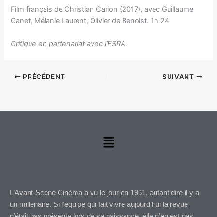
Film français de Christian Carion (2017), avec Guillaume
Canet, Mélanie Laurent, Olivier de Benoist. 1h 24.
Critique en partenariat avec l’ESRA.
PRÉCÉDENT
SUIVANT
Menu
L’Avant-Scène Cinéma a vu le jour en 1961, autant dire il y a
un millénaire. Si l’équipe qui fait vivre aujourd’hui la revue
n’était pas présente lors de sa naissance, elle n’en est pas