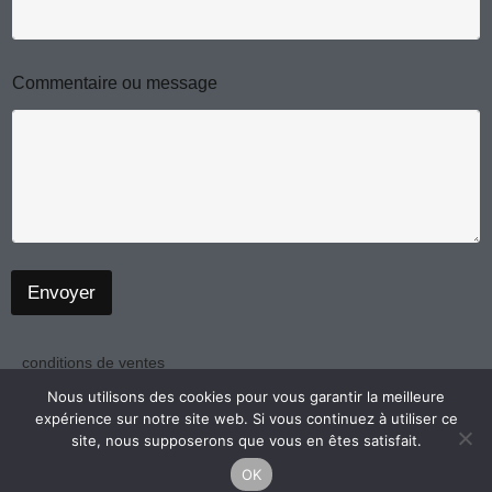
*
E
-
m
Commentaire ou message
a
i
l
Envoyer
conditions de ventes
politique de confidentialité
Nous utilisons des cookies pour vous garantir la meilleure
expérience sur notre site web. Si vous continuez à utiliser ce
mentions légales
site, nous supposerons que vous en êtes satisfait.
OK