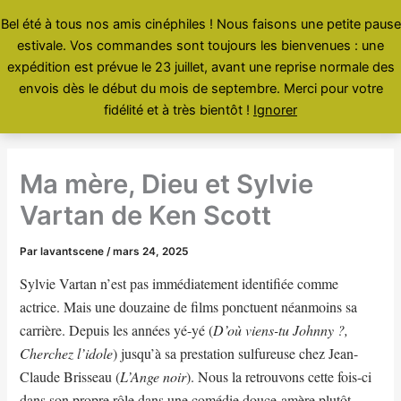
Aller
Bel été à tous nos amis cinéphiles ! Nous faisons une petite pause
au
estivale. Vos commandes sont toujours les bienvenues : une
contenu
Menu
expédition est prévue le 23 juillet, avant une reprise normale des
envois dès le début du mois de septembre. Merci pour votre
fidélité et à très bientôt !
Ignorer
Ma mère, Dieu et Sylvie
Vartan de Ken Scott
Par
lavantscene
/
mars 24, 2025
Sylvie Vartan n’est pas immédiatement identifiée comme
actrice. Mais une douzaine de films ponctuent néanmoins sa
carrière. Depuis les années yé-yé (
D’où viens-tu Johnny ?,
Cherchez l’idole
) jusqu’à sa prestation sulfureuse chez Jean-
Claude Brisseau (
L’Ange noir
). Nous la retrouvons cette fois-ci
dans son propre rôle dans une comédie douce-amère plutôt