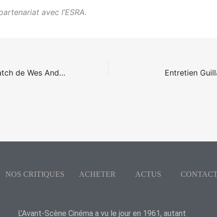
partenariat avec l’ESRA.
The French Dispatch de Wes Anderson
Entretien Guil
NOS CRITIQUES
ACHETER
ACTUS
CONTAC
L’Avant-Scène Cinéma a vu le jour en 1961, autant