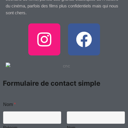
du cinéma, parfois des films plus confidentiels mais qui nous
sont chers.
I
F
n
a
s
c
t
e
Formulaire de contact simple
a
b
m
g
o
Nom
*
e
s
s
r
o
a
g
Prénom
Nom