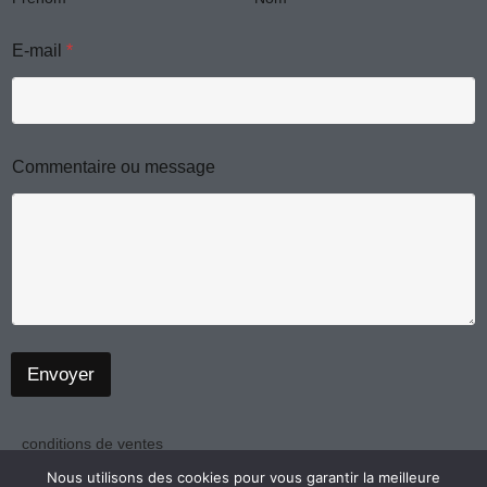
e
a
k
m
E-mail
*
e
s
m
s
a
g
e
Commentaire ou message
*
Envoyer
conditions de ventes
politique de confidentialité
Nous utilisons des cookies pour vous garantir la meilleure