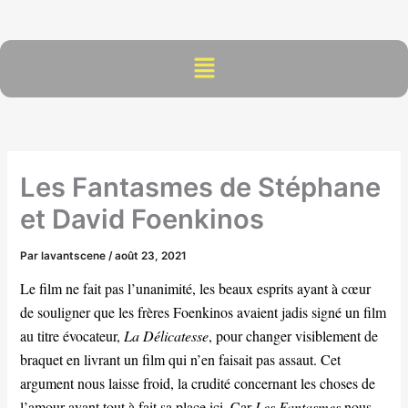
Aller
au
contenu
Menu
Les Fantasmes de Stéphane
et David Foenkinos
Par
lavantscene
/
août 23, 2021
Le film ne fait pas l’unanimité, les beaux esprits ayant à cœur
de souligner que les frères Foenkinos avaient jadis signé un film
au titre évocateur,
La Délicatesse
, pour changer visiblement de
braquet en livrant un film qui n’en faisait pas assaut. Cet
argument nous laisse froid, la crudité concernant les choses de
l’amour ayant tout à fait sa place ici. Car
Les Fantasmes
nous