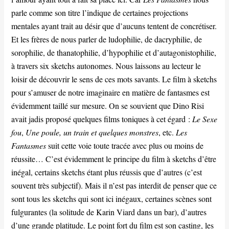
parle comme son titre l’indique de certaines projections
mentales ayant trait au désir que d’aucuns tentent de concrétiser.
Et les frères de nous parler de ludophilie, de dacryphilie, de
sorophilie, de thanatophilie, d’hypophilie et d’autagonistophilie,
à travers six sketchs autonomes. Nous laissons au lecteur le
loisir de découvrir le sens de ces mots savants. Le film à sketchs
pour s’amuser de notre imaginaire en matière de fantasmes est
évidemment taillé sur mesure. On se souvient que Dino Risi
avait jadis proposé quelques films toniques à cet égard :
Le Sexe
fou
,
Une poule, un train et quelques monstres
, etc.
Les
Fantasmes
suit cette voie toute tracée avec plus ou moins de
réussite… C’est évidemment le principe du film à sketchs d’être
inégal, certains sketchs étant plus réussis que d’autres (c’est
souvent très subjectif). Mais il n’est pas interdit de penser que ce
sont tous les sketchs qui sont ici inégaux, certaines scènes sont
fulgurantes (la solitude de Karin Viard dans un bar), d’autres
d’une grande platitude. Le point fort du film est son casting, les