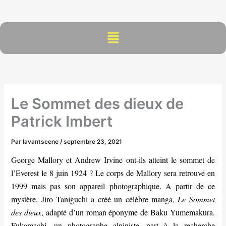
Aller
au
contenu
Menu
Le Sommet des dieux de
Patrick Imbert
Par
lavantscene
/
septembre 23, 2021
George Mallory et Andrew Irvine ont-ils atteint le sommet de
l’Everest le 8 juin 1924 ? Le corps de Mallory sera retrouvé en
1999 mais pas son appareil photographique. A partir de ce
mystère, Jirō Taniguchi a créé un célèbre manga,
Le Sommet
des dieux
, adapté d’un roman éponyme de Baku Yumemakura.
Fukamachi, un photographe alpiniste, part à la recherche