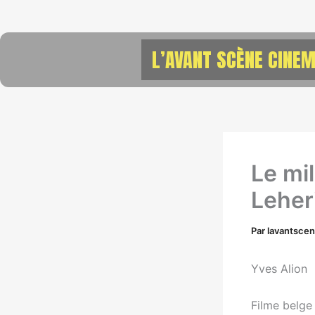
Aller
au
contenu
L’AVANT SCÈNE CINEM
Le mil
Leher
Par
lavantsce
Yves Alion
Filme belge