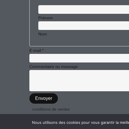
Prénom
Nom
message
E-mail
*
ou
E-
Commentaire ou message
mail
Envoyer
conditions de ventes
Nous utilisons des cookies pour vous garantir la meill