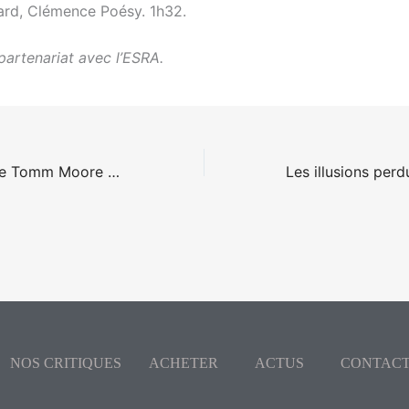
ard, Clémence Poésy. 1h32.
partenariat avec l’ESRA.
Le peuple loup de Tomm Moore et Ross Stewart
NOS CRITIQUES
ACHETER
ACTUS
CONTAC