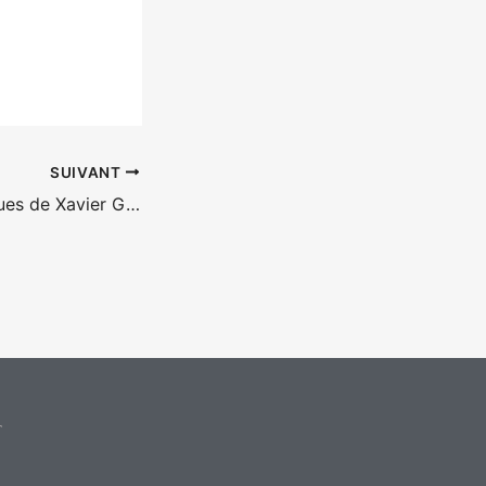
SUIVANT
Les illusions perdues de Xavier Giannoli
T