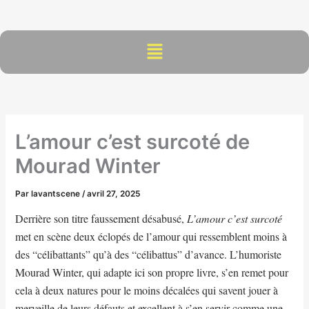
Aller
au
contenu
Menu
L’amour c’est surcoté de
Mourad Winter
Par
lavantscene
/
avril 27, 2025
Derrière son titre faussement désabusé,
L’amour c’est surcoté
met en scène deux éclopés de l’amour qui ressemblent moins à
des “célibattants” qu’à des “célibattus” d’avance. L’humoriste
Mourad Winter, qui adapte ici son propre livre, s’en remet pour
cela à deux natures pour le moins décalées qui savent jouer à
merveille de leurs défauts et excellent à s’en servir comme une