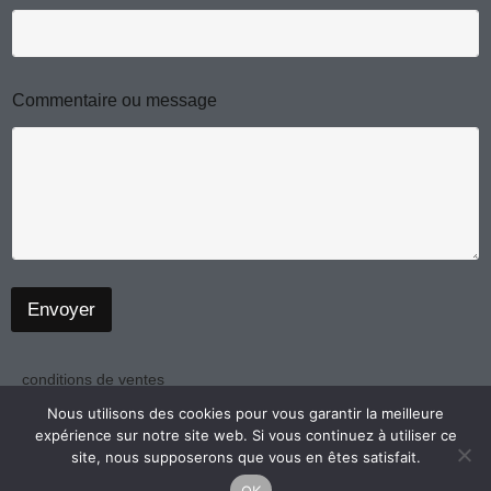
r
e
m
e
s
Commentaire ou message
s
a
g
e
o
u
Envoyer
conditions de ventes
politique de confidentialité
Nous utilisons des cookies pour vous garantir la meilleure
expérience sur notre site web. Si vous continuez à utiliser ce
mentions légales
site, nous supposerons que vous en êtes satisfait.
OK