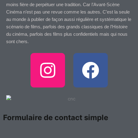
moins fière de perpétuer une tradition. Car l’Avant-Scène
Cinéma n’est pas une revue comme les autres. C’est la seule
au monde à publier de façon aussi régulière et systématique le
scénario de films, parfois des grands classiques de l’Histoire
du cinéma, parfois des films plus confidentiels mais qui nous
sont chers.
I
F
n
a
s
c
t
e
Formulaire de contact simple
a
b