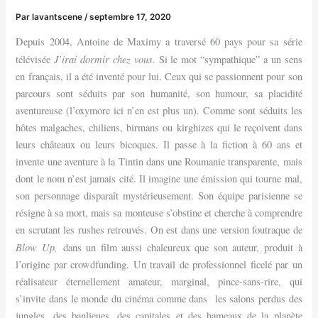
Par
lavantscene
/
septembre 17, 2020
Depuis 2004, Antoine de Maximy a traversé 60 pays pour sa série
J’irai dormir chez vous
télévisée
. Si le mot “sympathique” a un sens
en français, il a été inventé pour lui. Ceux qui se passionnent pour son
parcours sont séduits par son humanité, son humour, sa placidité
aventureuse (l’oxymore ici n’en est plus un). Comme sont séduits les
hôtes malgaches, chiliens, birmans ou kirghizes qui le reçoivent dans
leurs châteaux ou leurs bicoques. Il passe à la fiction à 60 ans et
invente une aventure à la Tintin dans une Roumanie transparente, mais
dont le nom n’est jamais cité. Il imagine une émission qui tourne mal,
son personnage disparaît mystérieusement. Son équipe parisienne se
résigne à sa mort, mais sa monteuse s’obstine et cherche à comprendre
en scrutant les rushes retrouvés. On est dans une version foutraque de
Blow Up,
dans un film aussi chaleureux que son auteur, produit à
l’origine par crowdfunding. Un travail de professionnel ficelé par un
réalisateur éternellement amateur, marginal, pince-sans-rire, qui
s’invite dans le monde du cinéma comme dans les salons perdus des
jungles, des banlieues, des capitales et des hameaux de la planète