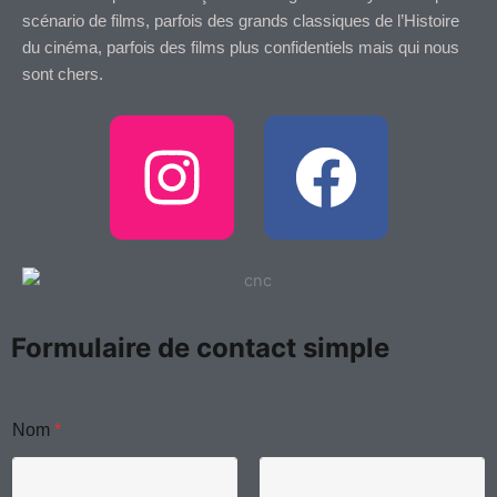
scénario de films, parfois des grands classiques de l’Histoire
du cinéma, parfois des films plus confidentiels mais qui nous
sont chers.
I
F
n
a
s
c
t
e
Formulaire de contact simple
a
b
N
g
o
Nom
*
o
m
E