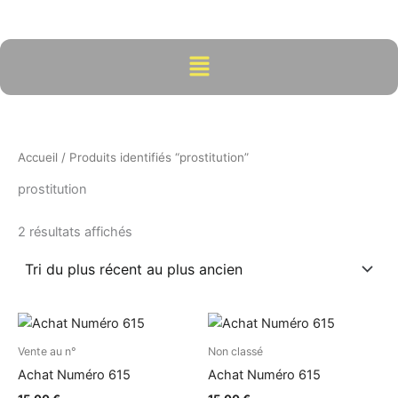
Trié
Aller
du
plus
au
récent
contenu
Menu
au
plus
ancien
Accueil
/ Produits identifiés “prostitution”
prostitution
2 résultats affichés
Vente au n°
Non classé
Achat Numéro 615
Achat Numéro 615