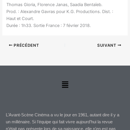
Thomas Gioria, Florence Janas, Saadia Bentaïeb.
Prod. : Alexandre Gavras pour K.G. Productions. Dist. :
Haut et Court.
Durée : 1h33. Sortie France : 7 février 2018.
PRÉCÉDENT
SUIVANT
Menu
L’Avant-Scène Cinéma a vu le jour en 1961, autant dire il y a
un millénaire. Si l’équipe qui fait vivre aujourd’hui la revue
n’était pas présente lors de sa naissance, elle n’en est pas