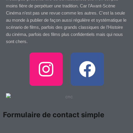
moins fière de perpétuer une tradition. Car l’Avant-Scène
Cinéma n’est pas une revue comme les autres. C’est la seule
au monde à publier de façon aussi régulière et systématique le
scénario de films, parfois des grands classiques de l’Histoire
du cinéma, parfois des films plus confidentiels mais qui nous
sont chers.
I
F
n
a
s
c
t
e
Formulaire de contact simple
a
b