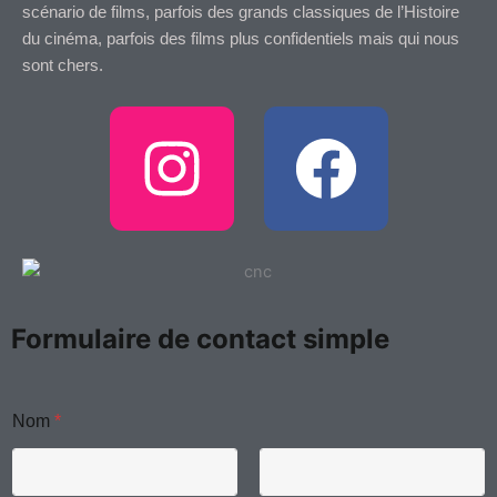
scénario de films, parfois des grands classiques de l’Histoire
du cinéma, parfois des films plus confidentiels mais qui nous
sont chers.
I
F
n
a
s
c
t
e
Formulaire de contact simple
a
b
g
o
Nom
*