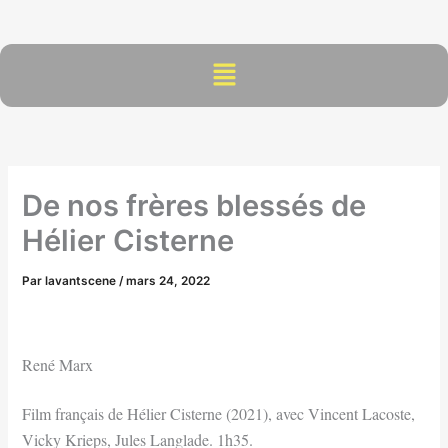
Aller
au
contenu
Menu
De nos frères blessés de
Hélier Cisterne
Par
lavantscene
/
mars 24, 2022
René Marx
Film français de Hélier Cisterne (2021), avec Vincent Lacoste,
Vicky Krieps, Jules Langlade. 1h35.