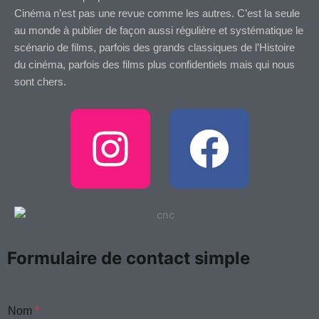
Cinéma n’est pas une revue comme les autres. C’est la seule
au monde à publier de façon aussi régulière et systématique le
scénario de films, parfois des grands classiques de l’Histoire
du cinéma, parfois des films plus confidentiels mais qui nous
sont chers.
I
F
n
a
s
c
t
e
Formulaire de contact simple
a
b
Nom
*