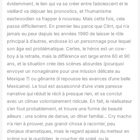
évidemment, le lien qui va se créer entre l’adolescent et le
vieillard va déjouer les pronostics, et l’humanisme
eastwoodien va frapper à nouveau. Mais cette fois, cela
passe difficilement. En premier lieu parce que Clint, qui n’a
jamais eu peur depuis les années 1990 de laisser le rôle
principal à d’autres, endosse ici un personnage pour lequel
son âge est problématique. Certes, le héros est un cow-
boy à la retraite, mais la différence est large entre 60 et 90
ans, et la situation crée des scènes absurdes (pourquoi
envoyer un nonagénaire pour une mission délicate au
Mexique ?) ou gênante (il repousse les avances d’une belle
Mexicaine). Le tout est assaisonné d’une vraie paresse
narrative qui réduit le récit à presque rien, et se conclut
avec un climax volontairement ridicule. En fait, le réalisateur
s’en fout probablement, et trouve une forme de beauté
ailleurs : une scène de danse, un dîner familial… Cry macho
n’a rien à prouver, pas grand-chose à raconter, peu
d’enjeux dramatiques, mais le regard apaisé du metteur en
scène sur le quotidien, le coucher de soleil, ou la