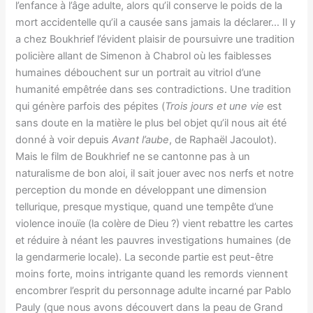
l’enfance à l’âge adulte, alors qu’il conserve le poids de la
mort accidentelle qu’il a causée sans jamais la déclarer… Il y
a chez Boukhrief l’évident plaisir de poursuivre une tradition
policière allant de Simenon à Chabrol où les faiblesses
humaines débouchent sur un portrait au vitriol d’une
humanité empêtrée dans ses contradictions. Une tradition
qui génère parfois des pépites (
Trois jours et une vie
est
sans doute en la matière le plus bel objet qu’il nous ait été
donné à voir depuis
Avant l’aube
, de Raphaël Jacoulot).
Mais le film de Boukhrief ne se cantonne pas à un
naturalisme de bon aloi, il sait jouer avec nos nerfs et notre
perception du monde en développant une dimension
tellurique, presque mystique, quand une tempête d’une
violence inouïe (la colère de Dieu ?) vient rebattre les cartes
et réduire à néant les pauvres investigations humaines (de
la gendarmerie locale). La seconde partie est peut-être
moins forte, moins intrigante quand les remords viennent
encombrer l’esprit du personnage adulte incarné par Pablo
Pauly (que nous avons découvert dans la peau de Grand