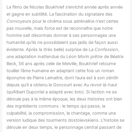
La filmo de Nicolas Boukhrief s’enrichit année après année
et gagne en subtilité. La fascination du signataire des
Convoyeurs
pour le cinéma sous adrénaline n’est certes
pas nouvelle, mais force est de reconnaître que notre
homme sait désormais donner à ses personnages une
humanité qu’ils ne possédaient pas jadis de façon aussi
évidente. Après la (très belle) surprise de
La Confession
,
une adaptation inattendue du
Léon Morin prêtre
de Béatrix
Beck, 56 ans après celle de Melville, Boukhrief retourne
touiller l’âme humaine en adaptant cette fois un roman
éponyme de Pierre Lemaitre, dont l’aura est à son zénith
depuis qu’il a obtenu le Goncourt avec
Au revoir là-haut
(qu’Albert Dupontel a adapté avec brio). Si l’action ne se
déroule pas à la même époque, les deux histoires ont bien
des ingrédients communs : le temps qui passe, la
culpabilité, la compromission, le chantage, comme une
version ludique des tourments dostoïevskiens. L’histoire se
déroule en deux temps, le personnage central passant de