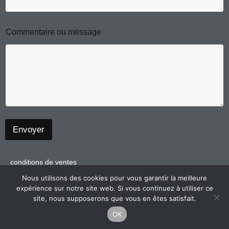
m
a
i
r
e
Commentaire ou message
E
-
m
a
i
l
Envoyer
conditions de ventes
politique de confidentialité
Nous utilisons des cookies pour vous garantir la meilleure
expérience sur notre site web. Si vous continuez à utiliser ce
mentions légales
site, nous supposerons que vous en êtes satisfait.
OK