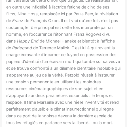
l’universalité de cette chronique tragique. Le réalisateur fait
en outre une infidélité à l’actrice fétiche de cinq de ses
films, Nina Hoss, remplacée ici par Paula Beer, la révélation
de
Franz
de François Ozon. Il est vrai qu’une fois n’est pas
coutume, le rôle principal est cette fois interprété par un
homme, en l’occurrence l’étonnant Franz Rogowski vu
dans
Happy End
de Michael Haneke et bientôt à l’affiche
de
Radegund
de Terrence Malick. C’est lui à qui revient la
charge écrasante d’incarner ce fuyard en possession des
papiers d’identité d’un écrivain mort qui tombe sur sa veuve
et se trouve confronté à un dilemme identitaire insoluble qui
s’apparente au jeu de la vérité. Petzold réussit à instaurer
une tension permanente en utilisant les moindres
ressources cinématographiques de son sujet et en
s’appuyant sur deux paramètres essentiels : le temps et
l’espace. Il filme Marseille avec une réelle inventivité et rend
parfaitement plausible le climat insurrectionnel qui règne
dans ce port de l’angoisse devenu la dernière escale de
tous les réfugiés en partance vers la liberté… ou la mort.