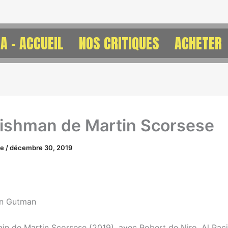
A – ACCUEIL
NOS CRITIQUES
ACHETER
rishman de Martin Scorsese
ne
/
décembre 30, 2019
on Gutman
ain de Martin Scorsese (2019), avec Robert de Niro, Al Pac