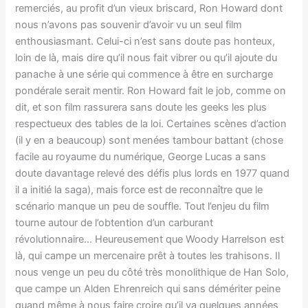
remerciés, au profit d’un vieux briscard, Ron Howard dont
nous n’avons pas souvenir d’avoir vu un seul film
enthousiasmant. Celui-ci n’est sans doute pas honteux,
loin de là, mais dire qu’il nous fait vibrer ou qu’il ajoute du
panache à une série qui commence à être en surcharge
pondérale serait mentir. Ron Howard fait le job, comme on
dit, et son film rassurera sans doute les geeks les plus
respectueux des tables de la loi. Certaines scènes d’action
(il y en a beaucoup) sont menées tambour battant (chose
facile au royaume du numérique, George Lucas a sans
doute davantage relevé des défis plus lords en 1977 quand
il a initié la saga), mais force est de reconnaître que le
scénario manque un peu de souffle. Tout l’enjeu du film
tourne autour de l’obtention d’un carburant
révolutionnaire… Heureusement que Woody Harrelson est
là, qui campe un mercenaire prêt à toutes les trahisons. Il
nous venge un peu du côté très monolithique de Han Solo,
que campe un Alden Ehrenreich qui sans démériter peine
quand même à nous faire croire qu’il va quelques années