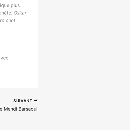
ique plus
lanète.
Oskar
re cent
avec
SUIVANT
de Mehdi Barsaoui