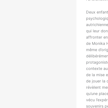
Deux enfant
psychologiqu
autrichienne
qui leur don
affronter e
de Monika He
même d’origi
délibérément
protagoniste
contexte aus
de la mise e
de jouer la 
révèlent mer
qu’une place
vécu l’expér
souvenirs pe