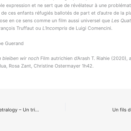
ple expression et ne sert que de révélateur à une problémat
e de ces enfants réfugiés ballotés de part et d’autre de la p
ose en ce sens comme un film aussi universel que
Les Quat
ançois Truffaut ou
L’Incompris
de Luigi Comencini.
pe Guerand
n bleiben wir noch
Film autrichien d’Arash T. Riahie (2020), 
lua, Rosa Zant, Christine Ostermayer 1h42.
Thee Wreckers Tetralogy – Un trip rock de Rosto
Un fils 