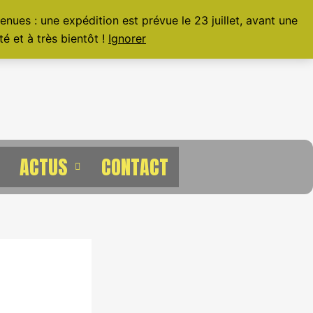
nues : une expédition est prévue le 23 juillet, avant une
é et à très bientôt !
Ignorer
ACTUS
CONTACT