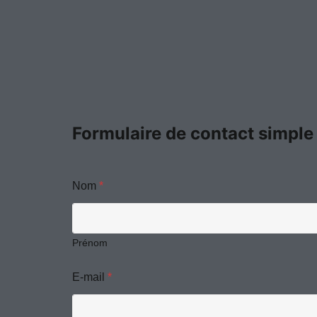
Formulaire de contact simple
Nom
*
Prénom
E-mail
*