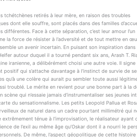
s tchétchènes retirés à leur mère, en raison des troubles
es dont elle souffre, sont placés dans des familles d’accue
s différentes. Face à cette séparation, c’est leur amour l’un 
ne la force de résister à l’adversité et de tout mettre en œ
nsemble un avenir incertain. En puisant son inspiration dan
lfer autour duquel il a tourné pendant six ans, Arash T. Riah
ne iranienne, a délibérément choisi une autre voie. Il signe 
 positif qui s’attache davantage à l’instinct de survie de se
s qu’à une colère qui aurait pu sembler toute aussi légitim
si troublé. Le mérite en revient pour une bonne part à la d
n scène qui n’essaie jamais d’instrumentaliser ses jeunes int
carte du sensationnalisme. Les petits Leopold Pallua et Ros
veilleux de naturel dans un cadre pourtant millimétré qui n
 extrêmement ténue à l’improvisation, le réalisateur ayant d’
ience de l’exil au même âge qu’Oskar dont il a nourri le pe
rsonnels. De même, l’aspect géopolitique de cette histoire 