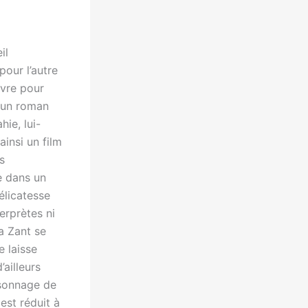
il
pour l’autre
uvre pour
s un roman
ie, lui-
ainsi un film
s
e dans un
élicatesse
erprètes ni
a Zant se
e laisse
ailleurs
rsonnage de
est réduit à