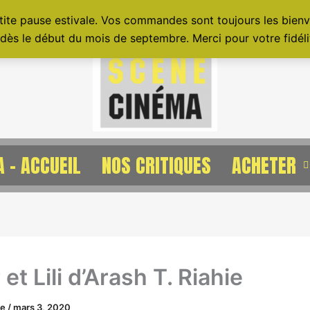
tite pause estivale. Vos commandes sont toujours les bienve
dès le début du mois de septembre. Merci pour votre fidélit
 – ACCUEIL
NOS CRITIQUES
ACHETER
et Lili d’Arash T. Riahie
ne
/
mars 3, 2020