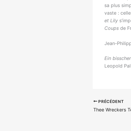
sa plus sim
vaste : cell
et Lily
s’imp
Coups
de Fr
Jean-Philip
Ein bissche
Leopold Pal
PRÉCÉDENT