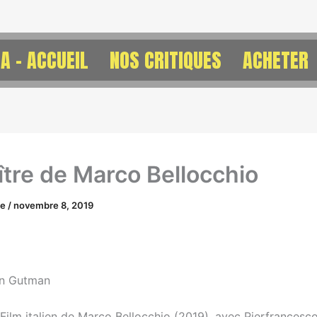
A – ACCUEIL
NOS CRITIQUES
ACHETER
aître de Marco Bellocchio
ne
/
novembre 8, 2019
on Gutman
. Film italien de Marco Bellocchio (2019), avec Pierfrancesc