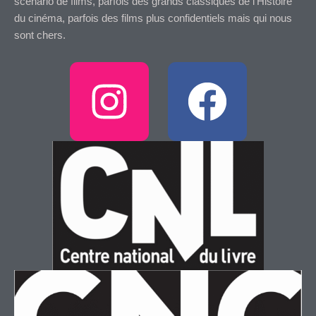
scénario de films, parfois des grands classiques de l’Histoire
du cinéma, parfois des films plus confidentiels mais qui nous
sont chers.
I
F
n
a
s
c
t
e
a
b
g
o