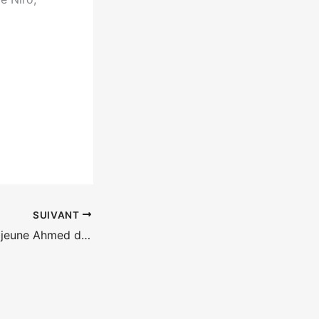
SUIVANT
Numéro 666 – Le jeune Ahmed de Luc et Jean-Pierre Dardenne