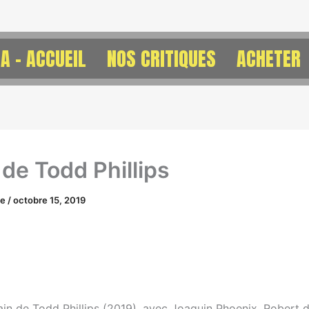
A – ACCUEIL
NOS CRITIQUES
ACHETER
 de Todd Phillips
ne
/
octobre 15, 2019
ain de Todd Phillips (2019), avec Joaquin Phoenix, Robert d