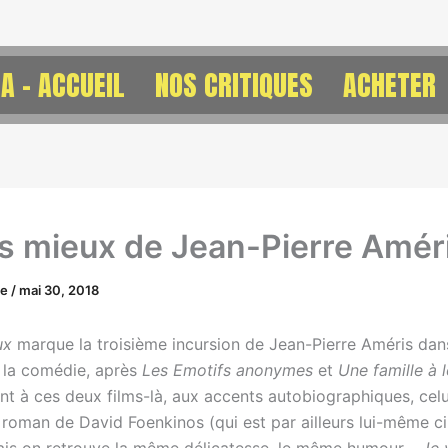
A – ACCUEIL
NOS CRITIQUES
ACHETER
is mieux de Jean-Pierre Amér
ne
/
mai 30, 2018
ux
marque la troisième incursion de Jean-Pierre Améris dan
 la comédie, après
Les Emotifs anonymes
et
Une famille à 
nt à ces deux films-là, aux accents autobiographiques, celu
 roman de David Foenkinos (qui est par ailleurs lui-même ci