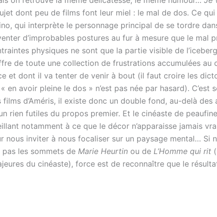
ais on retrouve la même délicatesse, le même humour…
Je 
jet dont peu de films font leur miel : le mal de dos. Ce qu
no, qui interprète le personnage principal de se tordre dan
nventer d’improbables postures au fur à mesure que le mal p
traintes physiques ne sont que la partie visible de l’iceberg
re de toute une collection de frustrations accumulées au 
e et dont il va tenter de venir à bout (il faut croire les dict
 « en avoir pleine le dos » n’est pas née par hasard). C’est 
s films d’Améris, il existe donc un double fond, au-delà de
n rien futiles du propos premier. Et le cinéaste de peaufin
eillant notamment à ce que le décor n’apparaisse jamais vr
ur nous inviter à nous focaliser sur un paysage mental… Si 
s pas les sommets de
Marie Heurtin
ou de
L’Homme qui rit
(
jeures du cinéaste), force est de reconnaître que le résultat