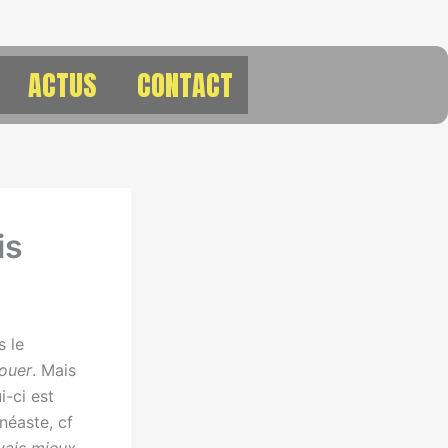
ACTUS
CONTACT
is
s le
louer
. Mais
i-ci est
néaste, cf