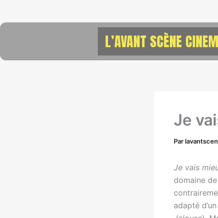
Aller
au
contenu
L’AVANT SCÈNE CINEM
Je va
Par
lavantsce
Je vais mie
domaine de
contraireme
adapté d’un