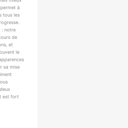
vais mieux
i permet à
s tous les
rogresse.
 : notre
cours de
ons, et
souvent le
s apparences
er sa mise
aiment
nous
deux
 est fort