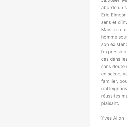
Jalouse
). M
aborde un su
Eric Elmosni
sens et d’i
Mais les con
homme souff
son existenc
l’expression
cas dans le
sans doute u
en scène, v
familier, po
n’atteignon
réussites ma
plaisant.
Yves Alion