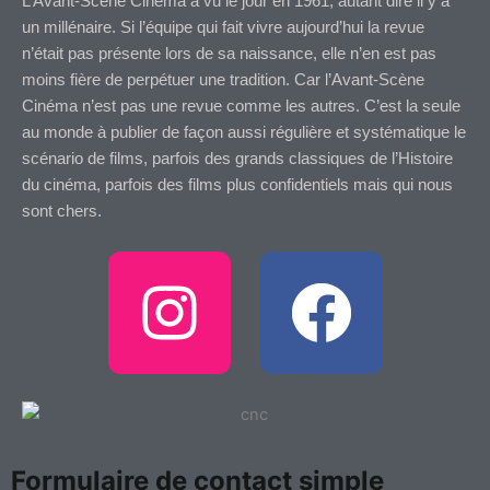
L’Avant-Scène Cinéma a vu le jour en 1961, autant dire il y a
un millénaire. Si l’équipe qui fait vivre aujourd’hui la revue
n’était pas présente lors de sa naissance, elle n’en est pas
moins fière de perpétuer une tradition. Car l’Avant-Scène
Cinéma n’est pas une revue comme les autres. C’est la seule
au monde à publier de façon aussi régulière et systématique le
scénario de films, parfois des grands classiques de l’Histoire
du cinéma, parfois des films plus confidentiels mais qui nous
sont chers.
I
F
n
a
s
c
t
e
Formulaire de contact simple