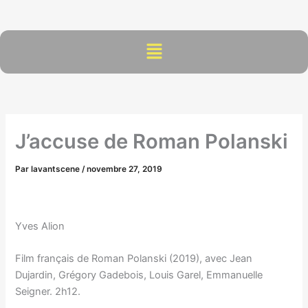
Aller
au
contenu
Menu
J’accuse de Roman Polanski
Par
lavantscene
/
novembre 27, 2019
Yves Alion
Film français de Roman Polanski (2019), avec Jean
Dujardin, Grégory Gadebois, Louis Garel, Emmanuelle
Seigner. 2h12.