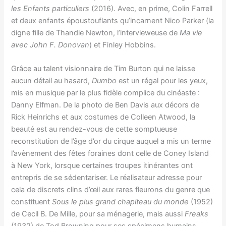
les Enfants particuliers
(2016). Avec, en prime, Colin Farrell
et deux enfants époustouflants qu’incarnent Nico Parker (la
digne fille de Thandie Newton, l’intervieweuse de
Ma vie
avec John F. Donovan
) et Finley Hobbins.
Grâce au talent visionnaire de Tim Burton qui ne laisse
aucun détail au hasard,
Dumbo
est un régal pour les yeux,
mis en musique par le plus fidèle complice du cinéaste :
Danny Elfman. De la photo de Ben Davis aux décors de
Rick Heinrichs et aux costumes de Colleen Atwood, la
beauté est au rendez-vous de cette somptueuse
reconstitution de l’âge d’or du cirque auquel a mis un terme
l’avènement des fêtes foraines dont celle de Coney Island
à New York, lorsque certaines troupes itinérantes ont
entrepris de se sédentariser. Le réalisateur adresse pour
cela de discrets clins d’œil aux rares fleurons du genre que
constituent
Sous le plus grand chapiteau du monde
(1952)
de Cecil B. De Mille, pour sa ménagerie, mais aussi
Freaks
(1932) de Tod Browning pour ses spécimens humains.