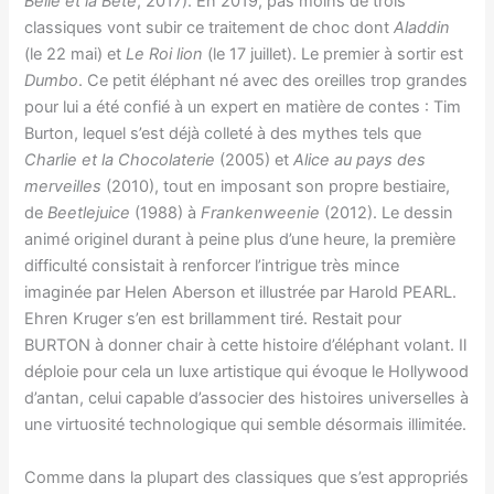
Belle et la Bête
, 2017). En 2019, pas moins de trois
classiques vont subir ce traitement de choc dont
Aladdin
(le 22 mai) et
Le R
oi lion
(le 17 juillet). Le premier à sortir est
Dumbo
. Ce petit éléphant né avec des oreilles trop grandes
pour lui a été confié à un expert en matière de contes : Tim
Burton, lequel s’est déjà colleté à des mythes tels que
Charlie et la
C
hocolaterie
(2005) et
Alice au pays des
merveilles
(2010), tout en imposant son propre bestiaire,
de
Beetlejuice
(1988) à
Frankenweenie
(2012). Le dessin
animé originel durant à peine plus d’une heure, la première
difficulté consistait à renforcer l’intrigue très mince
imaginée par Helen Aberson et illustrée par Harold PEARL.
Ehren Kruger s’en est brillamment tiré. Restait pour
BURTON à donner chair à cette histoire d’éléphant volant. Il
déploie pour cela un luxe artistique qui évoque le Hollywood
d’antan, celui capable d’associer des histoires universelles à
une virtuosité technologique qui semble désormais illimitée.
Comme dans la plupart des classiques que s’est appropriés