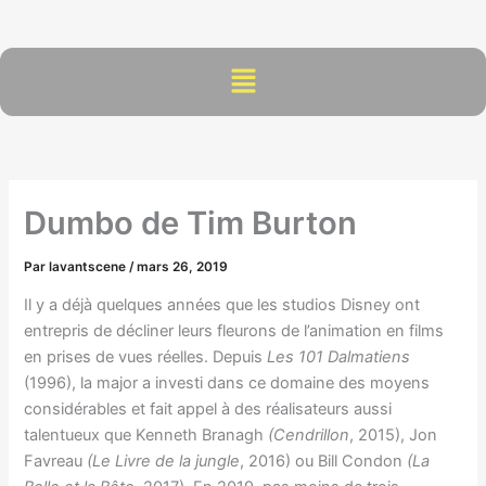
Aller
au
contenu
Menu
Dumbo de Tim Burton
Par
lavantscene
/
mars 26, 2019
Il y a déjà quelques années que les studios Disney ont
entrepris de décliner leurs fleurons de l’animation en films
en prises de vues réelles. Depuis
Les 101 D
almatiens
(1996), la major a investi dans ce domaine des moyens
considérables et fait appel à des réalisateurs aussi
talentueux que Kenneth Branagh
(Cendrillon
, 2015), Jon
Favreau
(Le L
ivre de la jungle
, 2016) ou Bill Condon
(La