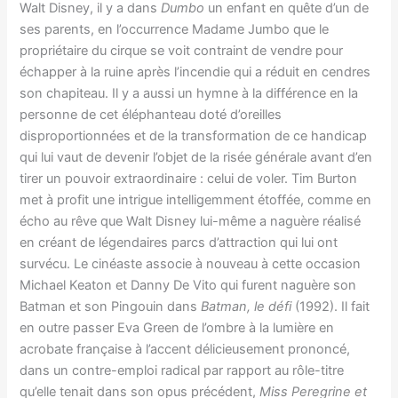
Walt Disney, il y a dans
Dumbo
un enfant en quête d’un de
ses parents, en l’occurrence Madame Jumbo que le
propriétaire du cirque se voit contraint de vendre pour
échapper à la ruine après l’incendie qui a réduit en cendres
son chapiteau. Il y a aussi un hymne à la différence en la
personne de cet éléphanteau doté d’oreilles
disproportionnées et de la transformation de ce handicap
qui lui vaut de devenir l’objet de la risée générale avant d’en
tirer un pouvoir extraordinaire : celui de voler. Tim Burton
met à profit une intrigue intelligemment étoffée, comme en
écho au rêve que Walt Disney lui-même a naguère réalisé
en créant de légendaires parcs d’attraction qui lui ont
survécu. Le cinéaste associe à nouveau à cette occasion
Michael Keaton et Danny De Vito qui furent naguère son
Batman et son Pingouin dans
Batman, le défi
(1992). Il fait
en outre passer Eva Green de l’ombre à la lumière en
acrobate française à l’accent délicieusement prononcé,
dans un contre-emploi radical par rapport au rôle-titre
qu’elle tenait dans son opus précédent,
Miss Peregrine et