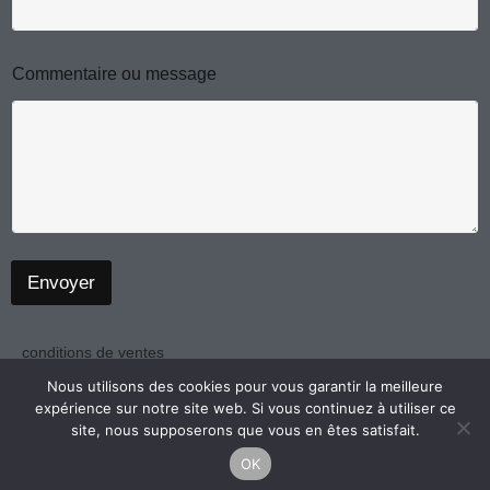
m
a
i
l
o
Commentaire ou message
u
m
e
s
s
a
g
e
Envoyer
conditions de ventes
politique de confidentialité
Nous utilisons des cookies pour vous garantir la meilleure
expérience sur notre site web. Si vous continuez à utiliser ce
mentions légales
site, nous supposerons que vous en êtes satisfait.
OK