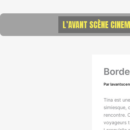
Aller
au
contenu
L’AVANT SCÈNE CINEM
Borde
Par
lavantsce
Tina est un
simiesque, 
rencontre. C
voyageurs tr