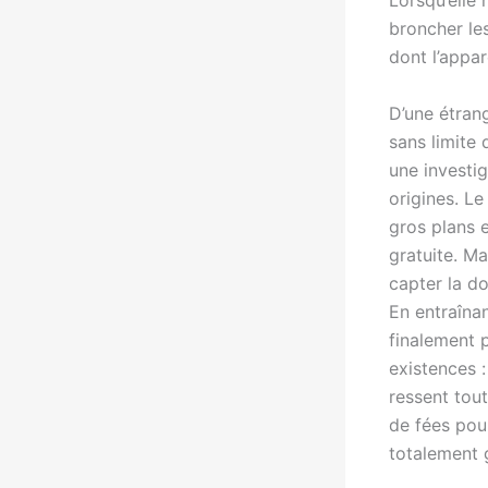
Lorsqu’elle 
broncher les
dont l’appar
D’une étrang
sans limite
une investig
origines. Le
gros plans e
gratuite. Ma
capter la d
En entraîna
finalement 
existences :
ressent tou
de fées pour
totalement 