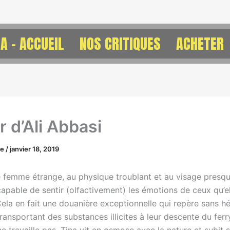
A – ACCUEIL
NOS CRITIQUES
ACHETER
r d’Ali Abbasi
ne
/
janvier 18, 2019
e femme étrange, au physique troublant et au visage presq
capable de sentir (olfactivement) les émotions de ceux qu’el
ela en fait une douanière exceptionnelle qui repère sans hé
ansportant des substances illicites à leur descente du ferr