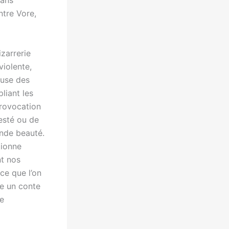
sans
ntre Vore,
izarrerie
violente,
euse des
liant les
provocation
jesté ou de
nde beauté.
tionne
nt nos
 ce que l’on
me un conte
re