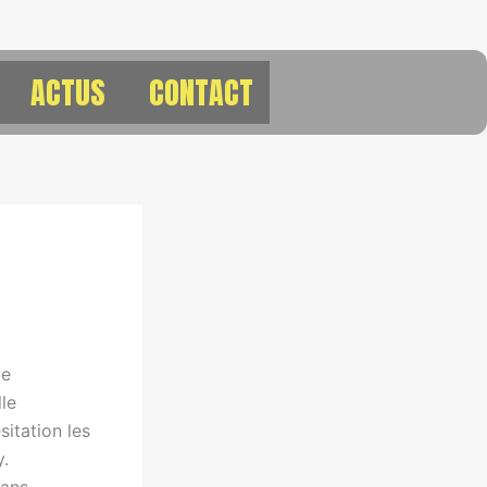
ACTUS
CONTACT
ue
le
sitation les
y.