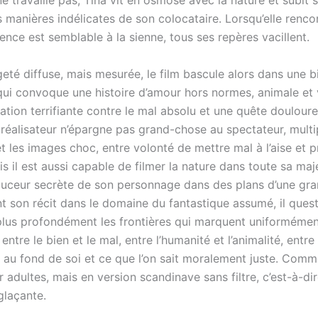
ne travaille pas, Tina vit en osmose avec la nature et subit 
 manières indélicates de son colocataire. Lorsqu’elle renco
ence est semblable à la sienne, tous ses repères vacillent.
eté diffuse, mais mesurée, le film bascule alors dans une b
 qui convoque une histoire d’amour hors normes, animale et 
ation terrifiante contre le mal absolu et une quête doulour
 réalisateur n’épargne pas grand-chose au spectateur, multip
t les images choc, entre volonté de mettre mal à l’aise et 
is il est aussi capable de filmer la nature dans toute sa ma
ouceur secrète de son personnage dans des plans d’une gra
nt son récit dans le domaine du fantastique assumé, il ques
plus profondément les frontières qui marquent uniforméme
 entre le bien et le mal, entre l’humanité et l’animalité, entre
t au fond de soi et ce que l’on sait moralement juste. Com
 adultes, mais en version scandinave sans filtre, c’est-à-di
glaçante.