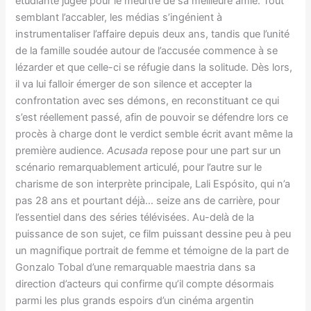
étudiante jugée pour le meurtre de sa meilleure amie. Tout
semblant l’accabler, les médias s’ingénient à
instrumentaliser l’affaire depuis deux ans, tandis que l’unité
de la famille soudée autour de l’accusée commence à se
lézarder et que celle-ci se réfugie dans la solitude. Dès lors,
il va lui falloir émerger de son silence et accepter la
confrontation avec ses démons, en reconstituant ce qui
s’est réellement passé, afin de pouvoir se défendre lors ce
procès à charge dont le verdict semble écrit avant même la
première audience.
Acusada
repose pour une part sur un
scénario remarquablement articulé, pour l’autre sur le
charisme de son interprète principale, Lali Espósito, qui n’a
pas 28 ans et pourtant déjà… seize ans de carrière, pour
l’essentiel dans des séries télévisées. Au-delà de la
puissance de son sujet, ce film puissant dessine peu à peu
un magnifique portrait de femme et témoigne de la part de
Gonzalo Tobal d’une remarquable maestria dans sa
direction d’acteurs qui confirme qu’il compte désormais
parmi les plus grands espoirs d’un cinéma argentin