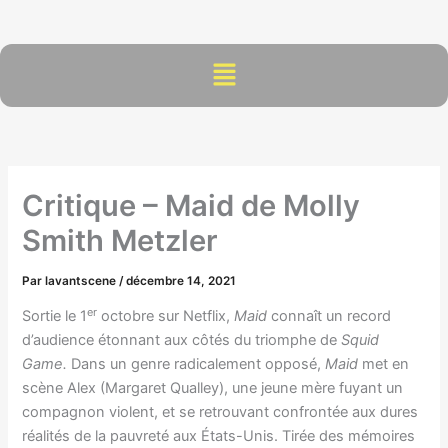
Aller
au
contenu
Menu
Critique – Maid de Molly
Smith Metzler
Par
lavantscene
/
décembre 14, 2021
er
Sortie le 1
octobre sur Netflix,
Maid
connaît un record
d’audience étonnant aux côtés du triomphe de
Squid
Game.
Dans un genre radicalement opposé,
Maid
met en
scène Alex (Margaret Qualley), une jeune mère fuyant un
compagnon violent, et se retrouvant confrontée aux dures
réalités de la pauvreté aux États-Unis. Tirée des mémoires