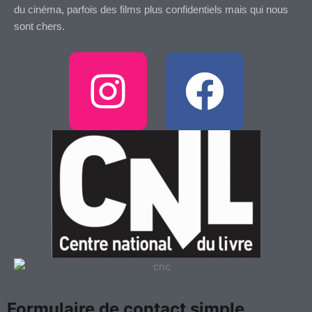
du cinéma, parfois des films plus confidentiels mais qui nous
sont chers.
I
F
n
a
s
c
t
e
a
b
g
o
r
o
Formulaire de contact simple