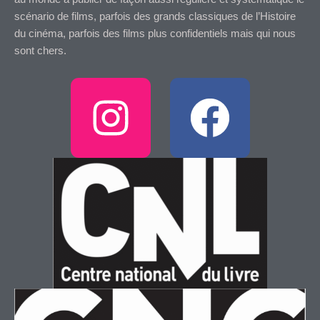
scénario de films, parfois des grands classiques de l’Histoire
du cinéma, parfois des films plus confidentiels mais qui nous
sont chers.
I
F
n
a
s
c
t
e
a
b
g
o