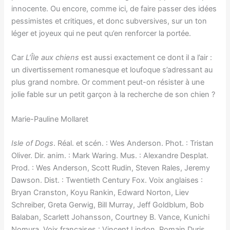
innocente. Ou encore, comme ici, de faire passer des idées
pessimistes et critiques, et donc subversives, sur un ton
léger et joyeux qui ne peut qu’en renforcer la portée.
Car
L’Île aux chiens
est aussi exactement ce dont il a l’air :
un divertissement romanesque et loufoque s’adressant au
plus grand nombre. Or comment peut-on résister à une
jolie fable sur un petit garçon à la recherche de son chien ?
Marie-Pauline Mollaret
Isle of Dogs
. Réal. et scén. : Wes Anderson. Phot. : Tristan
Oliver. Dir. anim. : Mark Waring. Mus. : Alexandre Desplat.
Prod. : Wes Anderson, Scott Rudin, Steven Rales, Jeremy
Dawson. Dist. : Twentieth Century Fox. Voix anglaises :
Bryan Cranston, Koyu Rankin, Edward Norton, Liev
Schreiber, Greta Gerwig, Bill Murray, Jeff Goldblum, Bob
Balaban, Scarlett Johansson, Courtney B. Vance, Kunichi
Nomura. Voix françaises : Vincent Lindon, Romain Duris,