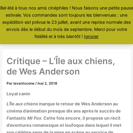
Aller
Bel été à tous nos amis cinéphiles ! Nous faisons une petite pause
au
estivale. Vos commandes sont toujours les bienvenues : une
contenu
Menu
expédition est prévue le 23 juillet, avant une reprise normale des
envois dès le début du mois de septembre. Merci pour votre
fidélité et à très bientôt !
Ignorer
Critique – L’Île aux chiens,
de Wes Anderson
Par
lavantscene
/
mai 2, 2018
Loyal canin
L’Île aux chiens
marque le retour de Wes Anderson au
cinéma d’animation presque dix ans après le succès de
Fantastic Mr Fox
. Cette fois encore, il propose un récit
d’aventures romanesque et loufoque dans lequel il met
son célèbre sens de la mise en scène au service de