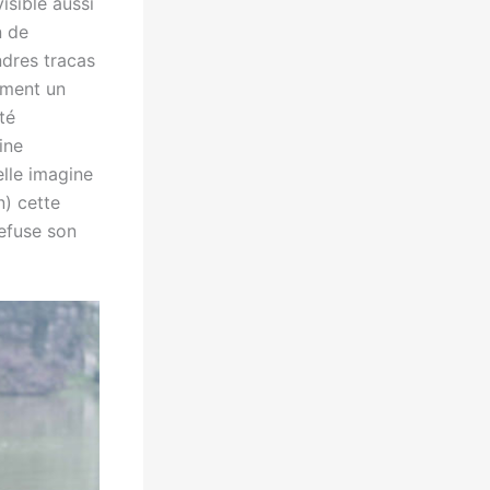
isible aussi
n de
ndres tracas
mment un
té
ine
elle imagine
n) cette
refuse son