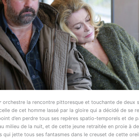
ur
orchestre la rencontre pittoresque et touchante de deux s
 celle de cet homme lassé par la gloire qui a décidé de se re
oint d’en perdre tous ses repères spatio-temporels et de pa
u milieu de la nuit, et de cette jeune retraitée en proie à d
es qui jette tous ses fantasmes dans le creuset de cette oreil