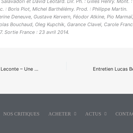
e Salavadori et David Léotard. Dir. Ph. : Gilles Henry. Mont. :
. : Boris Piot, Michel Barthélémy. Prod. : Philippe Martin.
erine Deneuve, Gustave Kervern, Féodor Atkine, Pio Marmaï
colas Bouchaud, Oleg Kupchik, Garance Clavel, Carole Franc
7. Sortie France : 23 avril 2014.
Entretien Patrice Leconte – Une promesse
NOS CRITIQUES
ACHETER
ACTUS
CONTA