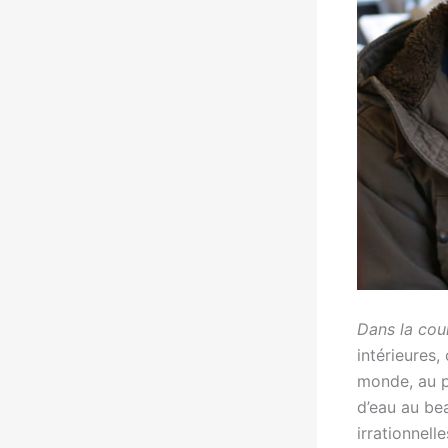
Dans la co
intérieures,
monde, au p
d’eau au bea
irrationnell