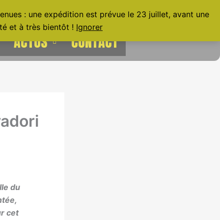
nues : une expédition est prévue le 23 juillet, avant une
é et à très bientôt !
Ignorer
ACTUS
CONTACT
vadori
lle du
ntée,
r cet