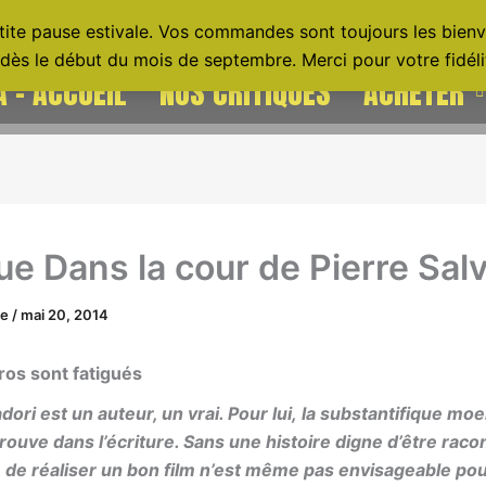
tite pause estivale. Vos commandes sont toujours les bienve
dès le début du mois de septembre. Merci pour votre fidélit
 – ACCUEIL
NOS CRITIQUES
ACHETER
ue Dans la cour de Pierre Sal
ne
/
mai 20, 2014
éros sont
fatigués
dori est un auteur, un vrai. Pour lui,
la substantifique moe
trouve
dans l’écriture. Sans une histoire digne d’être
raco
 de réaliser un bon film
n’est même pas envisageable pou