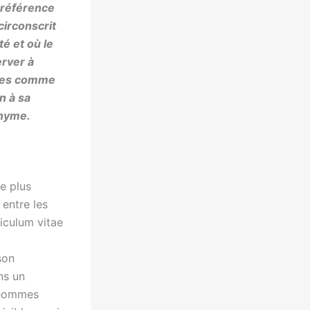
préférence
 circonscrit
ité et
où le
rver à
res comme
in
à sa
onyme.
le plus
 entre les
riculum vitae
son
ns un
s hommes