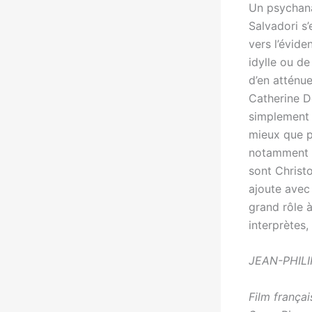
Un psychanal
Salvadori s’
vers l’évid
idylle ou d
d’en atténue
Catherine D
simplement 
mieux que p
notamment d
sont Christ
ajoute avec
grand rôle à
interprètes
JEAN-PHIL
Film françai