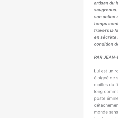
artisan du
l
saugrenus
son action
temps semb
travers la
l
en sécrète 
condition 
PAR JEAN-
L
ui est un 
éloigné de s
mailles du f
long comme 
poste émine
détachement
monde sans 