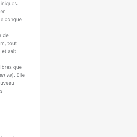
iniques.
ler
quelconque
e de
lm, tout
et sait
libres que
’en va
). Elle
ouveau
es