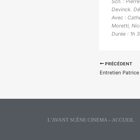
Scn. : Pierr
Devinck. Déc
Avec : Cath
Moretti, Ni
Durée : 1h 3
PRÉCÉDENT
L’AVANT SCÈNE CINEMA – ACCUEIL