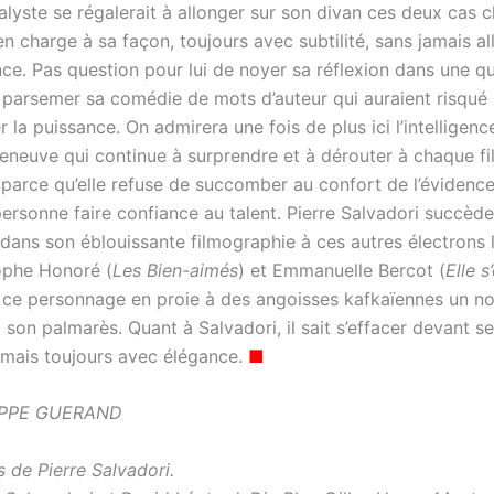
yste se régalerait à allonger sur son divan ces deux cas cl
en charge à sa façon, toujours avec subtilité, sans jamais al
ence. Pas question pour lui de noyer sa réflexion dans une 
e parsemer sa comédie de mots d’auteur qui auraient risqué
r la puissance. On admirera une fois de plus ici l’intelligenc
eneuve qui continue à surprendre et à dérouter à chaque fi
parce qu’elle refuse de succomber au confort de l’évidence 
ersonne faire confiance au talent. Pierre Salvadori succède
ans son éblouissante filmographie à ces autres électrons 
ophe Honoré (
Les
Bien-aimés
) et Emmanuelle Bercot (
Elle s
 ce personnage en proie à des angoisses kafkaïennes un n
 son palmarès. Quant à Salvadori, il sait s’effacer devant s
, mais toujours avec élégance.
■
IPPE GUERAND
s de Pierre Salvadori.