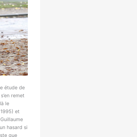
ne étude de
 s’en remet
à le
(1995) et
t Guillaume
 un hasard si
este que