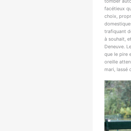
tomber autou
facétieux q
choix, propr
domestiques
trafiquant 
à souhait, e
Deneuve. Le
que le pire
oreille atte
mari, lassé 