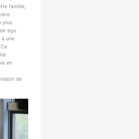
te famille,
mpère
n plus
lter ego
 à une
 Ce
ité
oie en
risson
de