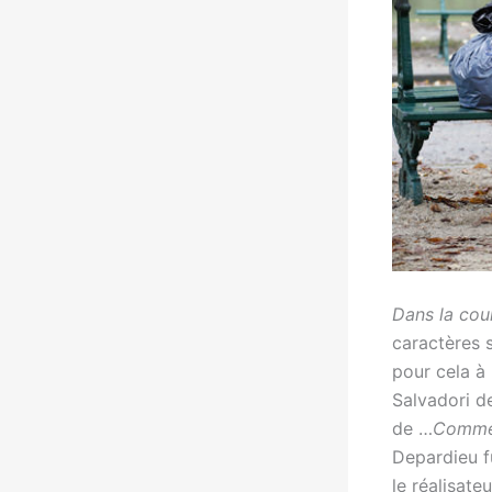
Dans la co
caractères s
pour cela à
Salvadori d
de …
Comme 
Depardieu fu
le réalisat