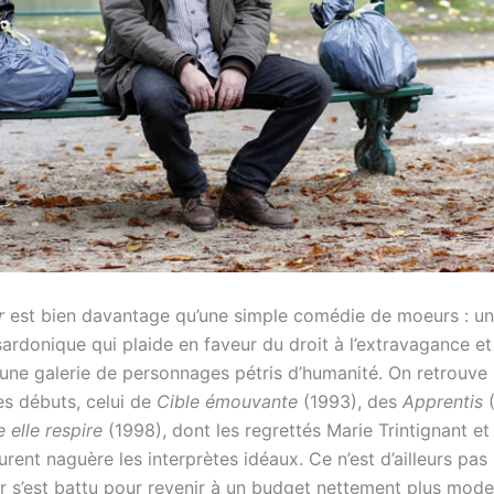
ur
est bien davantage qu’une simple comédie de moeurs : u
ardonique qui plaide en faveur du droit à l’extravagance et
 une galerie de personnages pétris d’humanité. On retrouve l
es débuts, celui de
Cible émouvante
(1993), des
Apprentis
elle respire
(1998), dont les regrettés Marie Trintignant e
rent naguère les interprètes idéaux. Ce n’est d’ailleurs pas
eur s’est battu pour revenir à un budget nettement plus mod