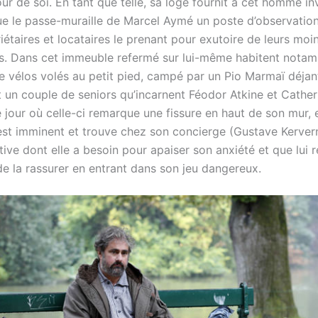
r de soi. En tant que telle, sa loge fournit à cet homme inv
ue le passe-muraille de Marcel Aymé un poste d’observatio
iétaires et locataires le prenant pour exutoire de leurs moi
. Dans cet immeuble refermé sur lui-même habitent nota
de vélos volés au petit pied, campé par un Pio Marmaï déjan
t un couple de seniors qu’incarnent Féodor Atkine et Cather
 jour où celle-ci remarque une fissure en haut de son mur, 
 est imminent et trouve chez son concierge (Gustave Kerver
ntive dont elle a besoin pour apaiser son anxiété et que lui 
de la rassurer en entrant dans son jeu dangereux.