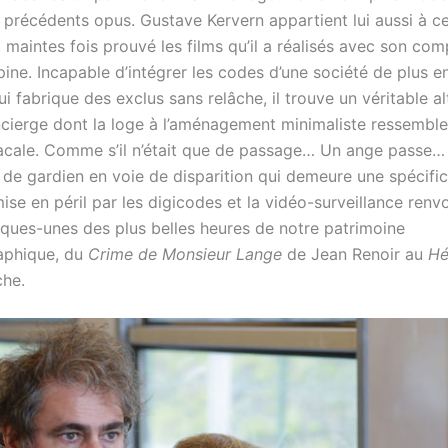
précédents opus. Gustave Kervern appartient lui aussi à cet
 maintes fois prouvé les films qu’il a réalisés avec son co
ine. Incapable d’intégrer les codes d’une société de plus e
 fabrique des exclus sans relâche, il trouve un véritable a
cierge dont la loge à l’aménagement minimaliste ressemble
acale. Comme s’il n’était que de passage… Un ange passe…
de gardien en voie de disparition qui demeure une spécific
ise en péril par les digicodes et la vidéo-surveillance renv
lques-unes des plus belles heures de notre patrimoine
aphique, du
Crime de Monsieur
Lange
de Jean Renoir au
Hé
he.