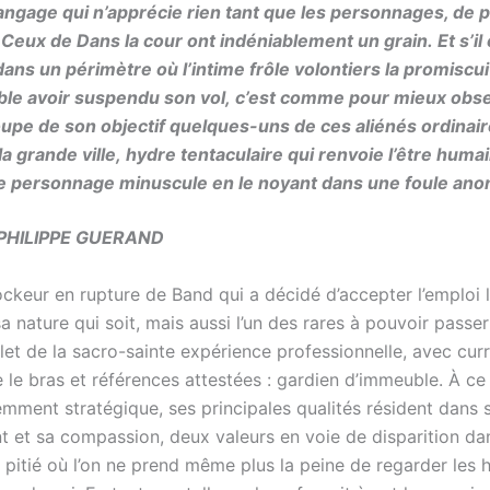
angage qui n’apprécie rien tant que les
personnages, de 
. Ceux
de Dans la cour ont indéniablement un grain.
Et s’il
 dans un périmètre
où l’intime frôle volontiers la promiscu
le avoir suspendu son vol,
c’est comme pour mieux obse
oupe de son objectif quelques-uns de ces aliénés
ordinai
la grande ville,
hydre tentaculaire qui renvoie l’être huma
de personnage minuscule en le
noyant dans une foule an
PHILIPPE GUERAND
rockeur en rupture de Band qui a décidé d’accepter l’emploi 
a nature qui soit, mais aussi l’un des rares à pouvoir passer
ilet de la sacro-sainte expérience professionnelle, avec cur
le bras et références attestées : gardien d’immeuble. À ce
mment stratégique, ses principales qualités résident dans 
 et sa compassion, deux valeurs en voie de disparition da
pitié où l’on ne prend même plus la peine de regarder le