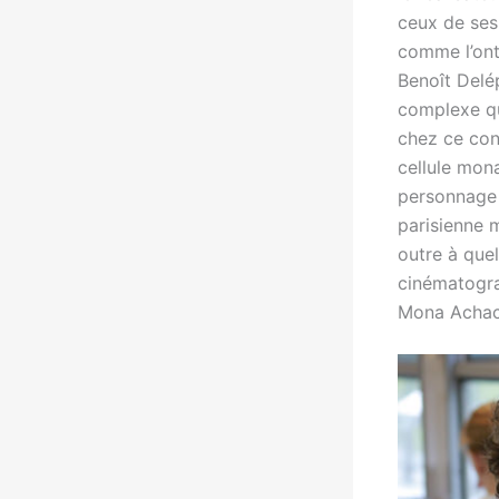
ceux de ses 
comme l’ont
Benoît Delép
complexe qui
chez ce con
cellule mon
personnage 
parisienne m
outre à que
cinématogr
Mona Achac