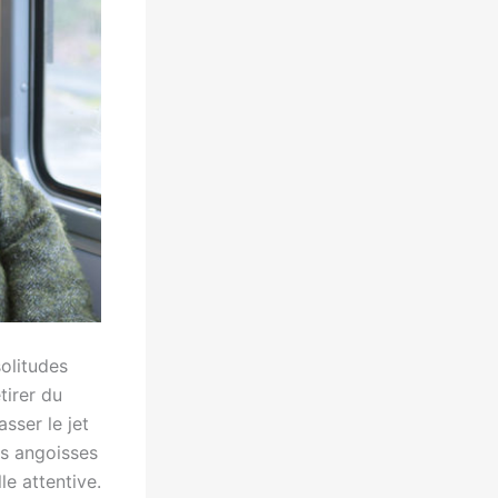
olitudes
tirer du
sser le jet
es angoisses
le attentive.