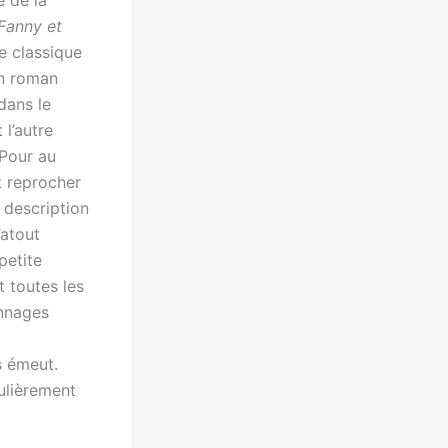
é de la
Fanny et
ne classique
un roman
dans le
l’autre
 Pour au
t reprocher
a description
’atout
petite
t toutes les
onnages
s émeut.
ulièrement