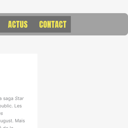
ACTUS
CONTACT
la saga
Star
ublic. Les
es
August. Mais