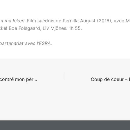
samma leken.
Film suédois de Pernilla August (2016), avec M
kkel Boe Folsgaard, Liv Mjönes. 1h 55.
partenariat avec l’ESRA.
Comment j’ai rencontré mon père de Maxime Motte