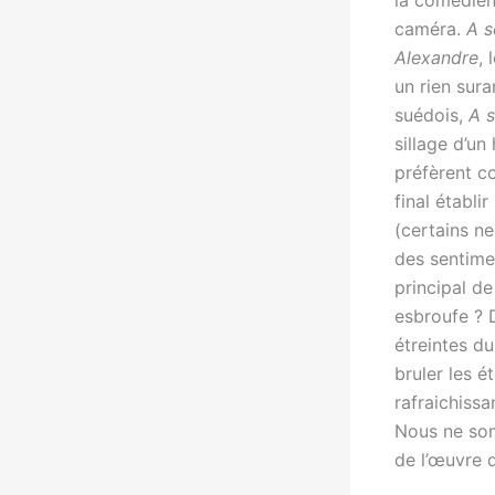
la comédien
caméra.
A s
Alexandre
, 
un rien sur
suédois,
A 
sillage d’u
préfèrent c
final établi
(certains ne
des sentimen
principal de
esbroufe ? D
étreintes d
bruler les é
rafraichissa
Nous ne som
de l’œuvre 