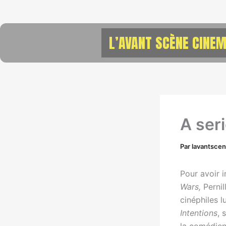
Aller
au
contenu
L’AVANT SCÈNE CINEM
A ser
Par
lavantsce
Pour avoir 
Wars,
Pernil
cinéphiles 
Intentions
, 