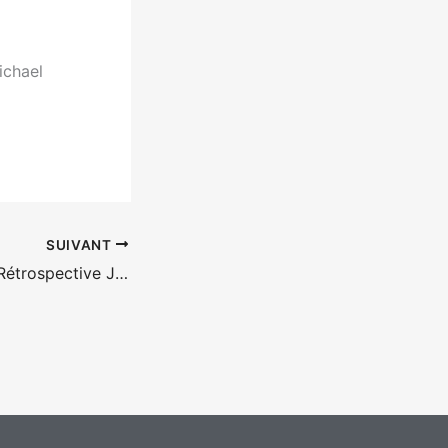
ichael
SUIVANT
Coup de coeur – Rétrospective Jean Rouch – Moi, un noir