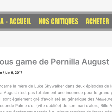
A – ACCUEIL
NOS CRITIQUES
ACHETER
ious game de Pernilla August
ne
/
juin 9, 2017
incarné la mère de Luke Skywalker dans deux épisodes de 
la August n’est pas totalement une inconnue pour le grand p
lui sont également gré d’avoir été au générique des
Meilleur
seconde Palme d’or (vite oubliée) de son mari d’alors, Bille 