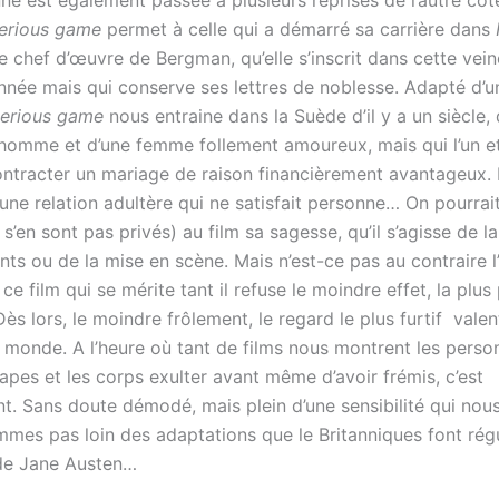
ne est également passée à plusieurs reprises de l’autre côt
erious game
permet à celle qui a démarré sa carrière dans
le chef d’œuvre de Bergman, qu’elle s’inscrit dans cette vei
année mais qui conserve ses lettres de noblesse. Adapté d’
serious game
nous entraine dans la Suède d’il y a un siècle, 
n homme et d’une femme follement amoureux, mais qui l’un et 
ontracter un mariage de raison financièrement avantageux.
r une relation adultère qui ne satisfait personne… On pourrai
 s’en sont pas privés) au film sa sagesse, qu’il s’agisse de l
ts ou de la mise en scène. Mais n’est-ce pas au contraire l
 ce film qui se mérite tant il refuse le moindre effet, la plus 
ès lors, le moindre frôlement, le regard le plus furtif valen
u monde. A l’heure où tant de films nous montrent les pers
tapes et les corps exulter avant même d’avoir frémis, c’est
nt. Sans doute démodé, mais plein d’une sensibilité qui nou
mes pas loin des adaptations que le Britanniques font rég
de Jane Austen…