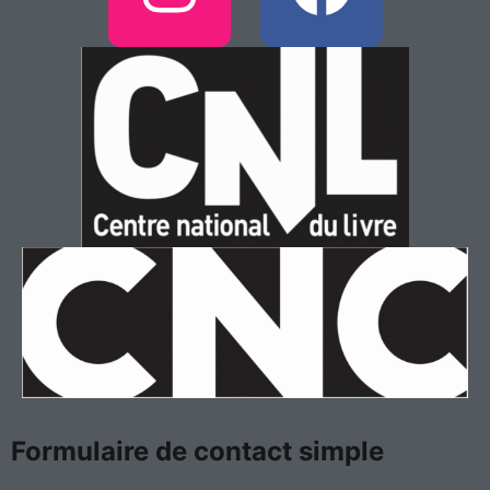
n
a
s
c
t
e
a
b
g
o
r
o
a
k
m
Formulaire de contact simple