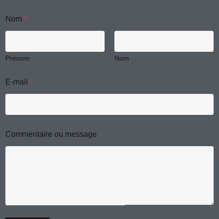
o
Nom
*
u
*
C
o
m
Prénom
Nom
m
e
E-mail
*
n
t
a
i
r
e
Commentaire ou message