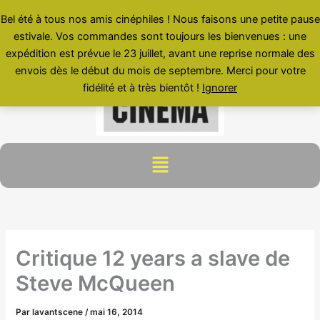
Aller
Bel été à tous nos amis cinéphiles ! Nous faisons une petite pause
au
estivale. Vos commandes sont toujours les bienvenues : une
contenu
expédition est prévue le 23 juillet, avant une reprise normale des
envois dès le début du mois de septembre. Merci pour votre
fidélité et à très bientôt !
Ignorer
Menu
Critique 12 years a slave de
Steve McQueen
Par
lavantscene
/
mai 16, 2014