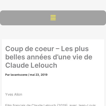
Aller
au
contenu
Menu
Coup de coeur – Les plus
belles années d’une vie de
Claude Lelouch
Par
lavantscene
/
mai 23, 2019
Yves Alion
Film français de Claude Lelouch (2019), avec Jean-Louis