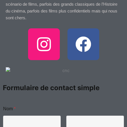
scénario de films, parfois des grands classiques de l’Histoire
du cinéma, parfois des films plus confidentiels mais qui nous
sont chers.
I
F
n
a
s
c
t
e
Formulaire de contact simple
a
b
g
o
Nom
*