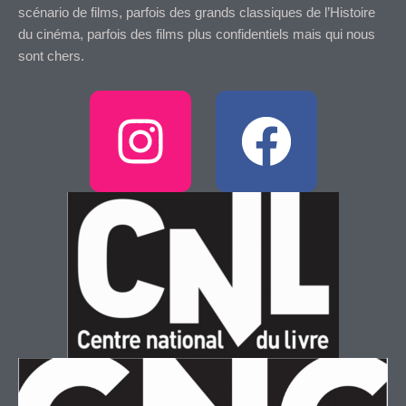
scénario de films, parfois des grands classiques de l’Histoire
du cinéma, parfois des films plus confidentiels mais qui nous
sont chers.
I
F
n
a
s
c
t
e
a
b
g
o