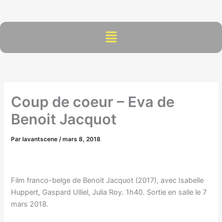
Aller
au
contenu
Menu
Coup de coeur – Eva de
Benoit Jacquot
Par
lavantscene
/
mars 8, 2018
Film franco-belge de Benoit Jacquot (2017), avec Isabelle
Huppert, Gaspard Ulliel, Julia Roy. 1h40. Sortie en salle le 7
mars 2018.