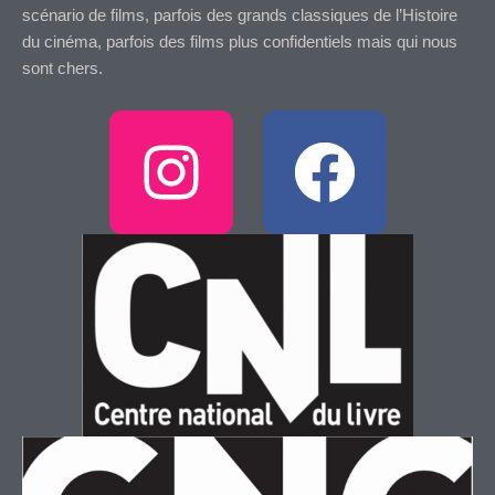
scénario de films, parfois des grands classiques de l’Histoire
du cinéma, parfois des films plus confidentiels mais qui nous
sont chers.
I
F
n
a
s
c
t
e
a
b
g
o